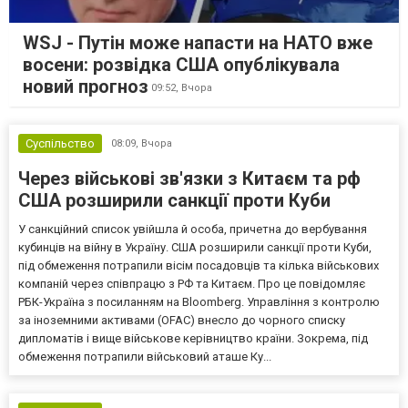
WSJ - Путін може напасти на НАТО вже
восени: розвідка США опублікувала
новий прогноз
09:52,
Вчора
Суспільство
08:09,
Вчора
Через військові зв'язки з Китаєм та рф
США розширили санкції проти Куби
У санкційний список увійшла й особа, причетна до вербування
кубинців на війну в Україну. США розширили санкції проти Куби,
під обмеження потрапили вісім посадовців та кілька військових
компаній через співпрацю з РФ та Китаєм. Про це повідомляє
РБК-Україна з посиланням на Bloomberg. Управління з контролю
за іноземними активами (OFAC) внесло до чорного списку
дипломатів і вище військове керівництво країни. Зокрема, під
обмеження потрапили військовий аташе Ку...