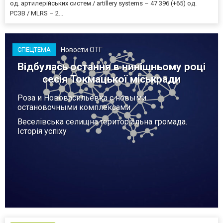
од. артилерійських систем / artillery systems – 47 396 (+65) од.
РСЗВ / MLRS – 2...
Новости ОТГ
СПЕЦТЕМА
Відбулась остання в нинішньому році
сесія Токмацької міськради
Роза и Нововасильевка с новыми
остановочными комплексами
Веселівська селищна територіальна громада.
Історія успіху