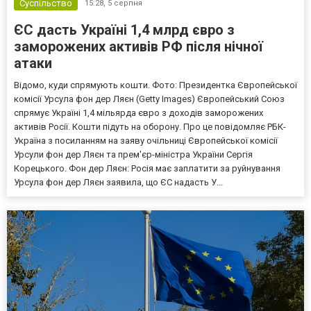
Суспільство
15:28,
5 серпня
ЄС дасть Україні 1,4 млрд євро з
заморожених активів РФ після нічної
атаки
Відомо, куди спрямують кошти. Фото: Президентка Європейської
комісії Урсула фон дер Ляєн (Getty Images) Європейський Союз
спрямує Україні 1,4 мільярда євро з доходів заморожених
активів Росії. Кошти підуть на оборону. Про це повідомляє РБК-
Україна з посиланням на заяву очільниці Європейської комісії
Урсули фон дер Ляєн та прем'єр-міністра України Сергія
Корецького. Фон дер Ляєн: Росія має заплатити за руйнування
Урсула фон дер Ляєн заявила, що ЄС надасть У...