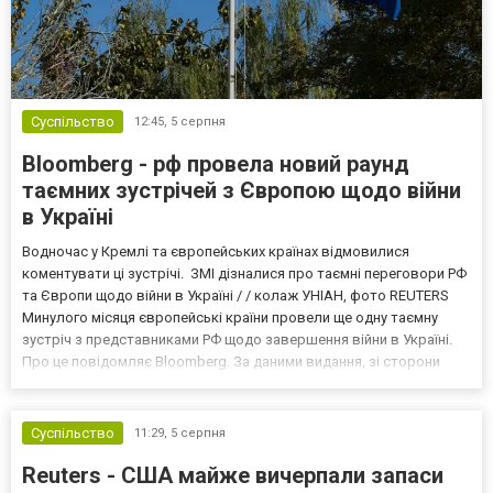
Суспільство
12:45,
5 серпня
Bloomberg - рф провела новий раунд
таємних зустрічей з Європою щодо війни
в Україні
Водночас у Кремлі та європейських країнах відмовилися
коментувати ці зустрічі. ЗМІ дізналися про таємні переговори РФ
та Європи щодо війни в Україні / / колаж УНІАН, фото REUTERS
Минулого місяця європейські країни провели ще одну таємну
зустріч з представниками РФ щодо завершення війни в Україні.
Про це повідомляє Bloomberg. За даними видання, зі сторони
Європи до цих переговорів долучилися колишні
високопосадовці Великої Британії, Франції, Німеччини та Р...
Суспільство
11:29,
5 серпня
Reuters - США майже вичерпали запаси