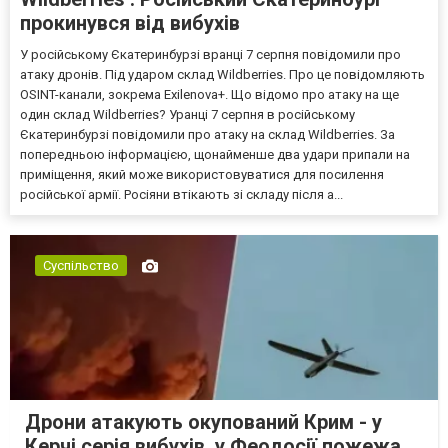
прокинувся від вибухів
У російському Єкатеринбурзі вранці 7 серпня повідомили про
атаку дронів. Під ударом склад Wildberries. Про це повідомляють
OSINT-канали, зокрема Exilenova+. Що відомо про атаку на ще
один склад Wildberries? Уранці 7 серпня в російському
Єкатеринбурзі повідомили про атаку на склад Wildberries. За
попередньою інформацією, щонайменше два удари припали на
приміщення, який може використовуватися для посилення
російської армії. Росіяни втікають зі складу після а...
Суспільство
Дрони атакують окупований Крим - у
Керчі серія вибухів, у Феодосії пожежа