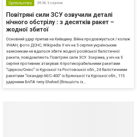
Суспільство
09:34,
5 серпня
Повітряні сили ЗСУ озвучили деталі
нічного обстрілу : з десятків ракет –
жодної збитої
Основний удар припав на Київщину. Війна продовжується / колаж
УНІАН, фото ДСНС, Wikipedia У ніч на 5 серпня українським
захисникам не вдалося збити жодної російської балістичної
ракети, повідомляють Повітряні сили ЗСУ. Зокрема, у ніч на 5
серпня противник атакував 4 протикорабельними ракетами
"Циркон/Онікс" із Курської та Ростовської обл., 24 балістичними
ракетами "Іскандер-М/С-400" із Брянської та Курської обл., 115
ударними БпЛА типу Shahed (більшість із...