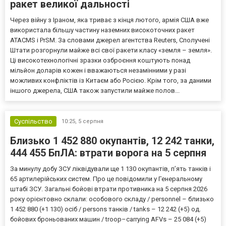
ракет великої дальності
Через війну з Іраном, яка триває з кінця лютого, армія США вже
використала більшу частину наземних високоточних ракет
ATACMS і PrSM. За словами джерел агентства Reuters, Сполучені
Штати розгорнули майже всі свої ракети класу «земля – земля».
Ці високотехнологічні зразки озброєння коштують понад
мільйон доларів кожен і вважаються незамінними у разі
можливих конфліктів із Китаєм або Росією. Крім того, за даними
іншого джерела, США також запустили майже полов...
Суспільство
10:25,
5 серпня
Близько 1 452 880 окупантів, 12 242 танки,
444 455 БпЛА: втрати ворога на 5 серпня
За минулу добу ЗСУ ліквідували ще 1 130 окупантів, пʼять танків і
65 артилерійських систем. Про це повідомили у Генеральному
штабі ЗСУ. Загальні бойові втрати противника на 5 серпня 2026
року орієнтовно склали: особового складу / personnel – близько
1 452 880 (+1 130) осіб / persons танків / tanks – 12 242 (+5) од.
бойових броньованих машин / troop–carrying AFVs – 25 084 (+5)