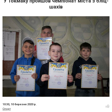
У Токмаку пройшов чемпіонат міста з бліц-
шахів
10:30,
10 березня 2020 р.
Спорт