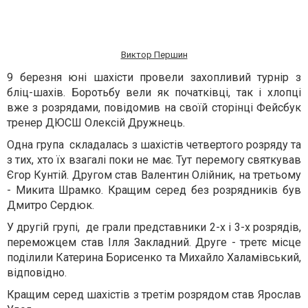
Виктор Першин
9 березня юні шахісти провели захопливий турнір з
бліц-шахів. Боротьбу вели як початківці, так і хлопці
вже з розрядами, повідомив на своїй сторінці Фейсбук
тренер ДЮСШ Олексій Дружнець.
Одна група складалась з шахістів четвертого розряду та
з тих, хто їх взагалі поки не має. Тут перемогу святкував
Єгор Кунтій. Другом став Валентин Олійник, на третьому
- Микита Шрамко. Кращим серед без розрядників був
Дмитро Сердюк.
У другій групі, де грали представники 2-х і 3-х розрядів,
переможцем став Ілля Закладний. Друге - третє місце
поділили Катерина Борисенко та Михайло Халамівський,
відповідно.
Кращим серед шахістів з третім розрядом став Ярослав