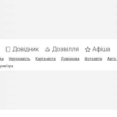
Довідник
Дозвілля
Афіша
да
Нерухомість
Карта міста
Довідкова
Фотозвіти
Авто 
прем’єра