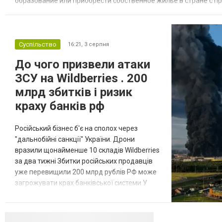
образование или приобрести собственное жилье в стране с 
недвижимости в Украине Homium homium.ua, в 2026 году среди
Суспільство
16:21,
3 серпня
До чого призвели атаки
ЗСУ на Wildberries . 200
млрд збитків і ризик
краху банків рф
Російський бізнес б'є на сполох через
"дальнобійні санкції" України. Дрони
вразили щонайменше 10 складів Wildberries
за два тижні Збитки російських продавців
уже перевищили 200 млрд рублів РФ може
загрожувати крах банківської системи У
липні-серпні 2026 року українські
далекобійні дрони вразили щонайменше
десять складів найбільшого російського