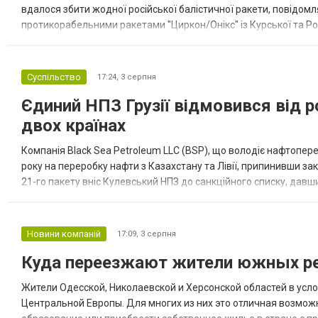
вдалося збити жодної російської балістичної ракети, повідомля
протикорабельними ракетами "Циркон/Онікс" із Курської та Рос
Курської обл., 115 ударними БпЛА типу Shahed (більшість із...
Суспільство
17:24,
3 серпня
Єдиний НПЗ Грузії відмовився від р
двох країнах
Компанія Black Sea Petroleum LLC (BSP), що володіє нафтопер
року на переробку нафти з Казахстану та Лівії, припинивши за
21-го пакету вніс Кулевський НПЗ до санкційного списку, давши
повідомила, що завод у Кулеві розпочав переробку казахс...
Новини компаній
17:09,
3 серпня
Куда переезжают жители южных ре
Жители Одесской, Николаевской и Херсонской областей в усл
Центральной Европы. Для многих из них это отличная возмож