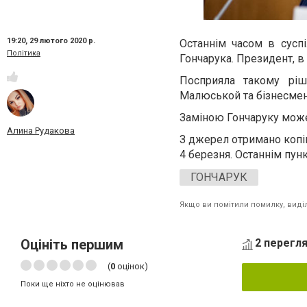
19:20,
29 лютого 2020 р.
Останнім часом в сусп
Політика
Гончарука. Президент, в
Посприяла такому ріш
Малюськой та бізнесмен
Заміною Гончаруку може
Алина Рудакова
З джерел отримано копі
4 березня. Останнім пунк
ГОНЧАРУК
Якщо ви помітили помилку, виділі
Оцініть першим
2 перегля
(
0
оцінок)
Поки ще ніхто не оцінював