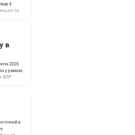
ував 4
нської та
у в
ресні 2026
юз у рамках
и. BSP
осточной и
ое