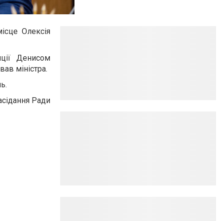
ісце Олексія
иції Денисом
ав міністра.
ь.
асідання Ради