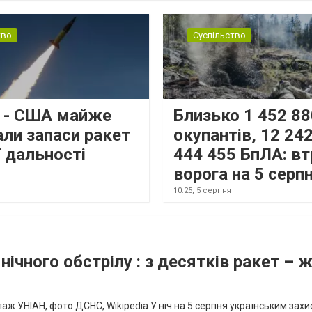
тво
Суспільство
s - США майже
Близько 1 452 88
али запаси ракет
окупантів, 12 242
 дальності
444 455 БпЛА: вт
ворога на 5 серп
10:25,
5 серпня
нічного обстрілу : з десятків ракет – 
аж УНІАН, фото ДСНС, Wikipedia У ніч на 5 серпня українським зах