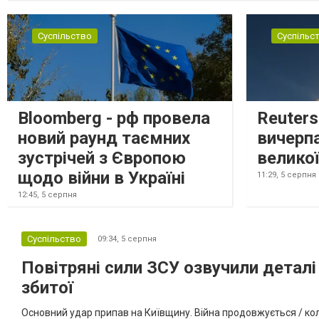
Суспільство
Суспільс
Bloomberg - рф провела
Reuter
новий раунд таємних
вичерп
зустрічей з Європою
великої
щодо війни в Україні
11:29,
5 серпня
12:45,
5 серпня
Суспільство
09:34,
5 серпня
Повітряні сили ЗСУ озвучили деталі 
збитої
Основний удар припав на Київщину. Війна продовжується / кол