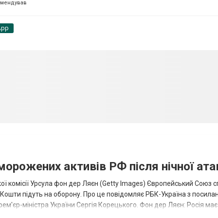
омендував
App
аморожених активів РФ після нічної ата
ї комісії Урсула фон дер Ляєн (Getty Images) Європейський Союз 
ї. Кошти підуть на оборону. Про це повідомляє РБК-Україна з посила
рем'єр-міністра України Сергія Корецького. Фон дер Ляєн: Росія ма
.