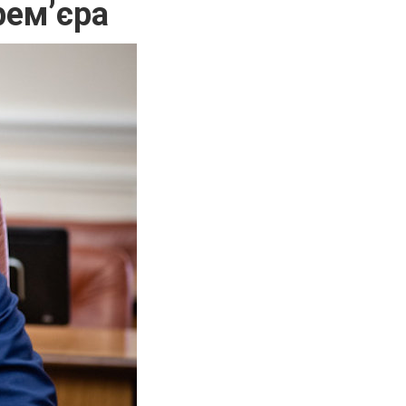
рем’єра