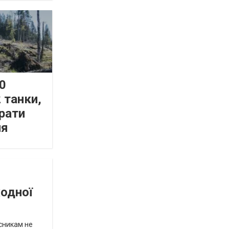
0
 танки,
рати
ня
жодної
исникам не