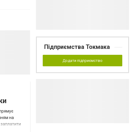
Підприємства Токмака
Додати підприємство
ки
спрямує
нням на
є заплатити