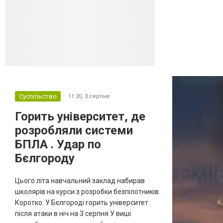
онлайн-рітейлера Wildberries,
спровокувавши масштабні пожежі. Поки
Кремль заперечує роль компанії в
постачанні тов...
Суспільство
11:20,
3 серпня
Горить університет, де
розробляли системи
БПЛА . Удар по
Бєлгороду
Цього літа навчальний заклад набирав
школярів на курси з розробки безпілотників.
Коротко: У Бєлгороді горить університет
після атаки в ніч на 3 серпня У виші