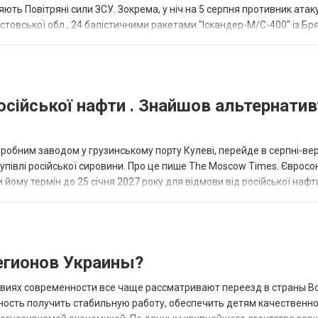
ють Повітряні сили ЗСУ. Зокрема, у ніч на 5 серпня противник атак
товської обл., 24 балістичними ракетами "Іскандер-М/С-400" із Бря
осійської нафти . Знайшов альтернатив
еробним заводом у грузинському порту Кулеві, перейде в серпні-ве
купівлі російської сировини. Про це пише The Moscow Times. Євросо
 йому термін до 25 січня 2027 року для відмови від російської нафт
гионов Украины?
овиях современности все чаще рассматривают переезд в страны В
ность получить стабильную работу, обеспечить детям качественн