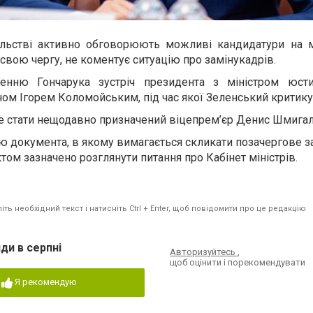
ільстві активно обговорюють можливі кандидатури на м
 свою чергу, не коментує ситуацію про замінукадрів.
енню Гончарука зустріч президента з міністром юст
ом Ігорем Коломойським, під час якої Зеленський критикув
 стати нещодавно призначений віцепрем’єр Денис Шмигал
ю документа, в якому вимагається скликати позачергове з
том зазначено розглянути питання про Кабінет міністрів.
ть необхідний текст і натисніть Ctrl + Enter, щоб повідомити про це редакцію
ди в серпні
Авторизуйтесь
,
щоб оцінити і порекомендувати
Я рекомендую