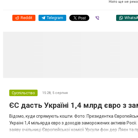
Ніхто ще не рек
Reddit
Telegram
Viber
Whats
Суспільство
15:28,
5 серпня
ЄС дасть Україні 1,4 млрд євро з з
Відомо, куди спрямують кошти. Фото: Президентка Європейсько
Україні 1,4 мільярда євро з доходів заморожених активів Росі
заяву очільниці Європейської комісії Урсули фон дер Ляєн та п
за руйнування Урсула фон дер Ляєн заявила, що ЄС надасть У..