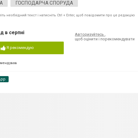
А
ГОСПОДАРЧА СПОРУДА
ть необхідний текст і натисніть Ctrl + Enter, щоб повідомити про це редакцію
д в серпні
Авторизуйтесь
,
щоб оцінити і порекомендувати
Я рекомендую
омендував
App