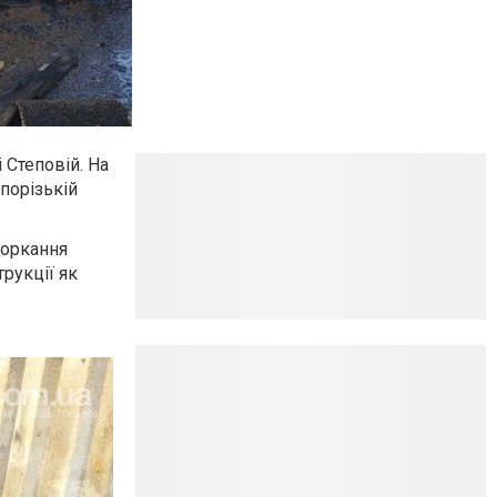
 Степовій. На
порізькій
боркання
рукції як