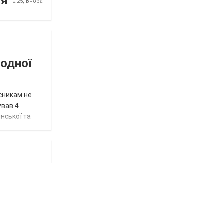
ня
10:25,
Вчора
жодної
исникам не
ував 4
нської та
у в
ресні 2026
юз у рамках