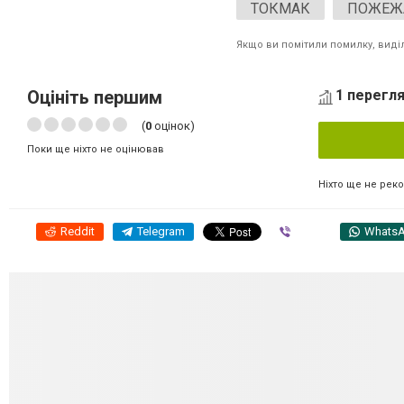
ТОКМАК
ПОЖЕЖ
Якщо ви помітили помилку, виділі
Оцініть першим
1 перегля
(
0
оцінок)
Поки ще ніхто не оцінював
Ніхто ще не рек
Reddit
Telegram
Viber
Whats