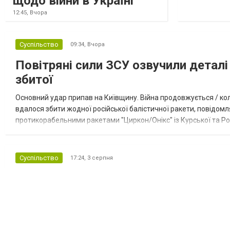
щодо війни в Україні
12:45,
Вчора
Суспільство
09:34,
Вчора
Повітряні сили ЗСУ озвучили деталі 
збитої
Основний удар припав на Київщину. Війна продовжується / кол
вдалося збити жодної російської балістичної ракети, повідомля
протикорабельними ракетами "Циркон/Онікс" із Курської та Рос
Курської обл., 115 ударними БпЛА типу Shahed (більшість із...
Суспільство
17:24,
3 серпня
Єдиний НПЗ Грузії відмовився від р
двох країнах
Компанія Black Sea Petroleum LLC (BSP), що володіє нафтопер
року на переробку нафти з Казахстану та Лівії, припинивши за