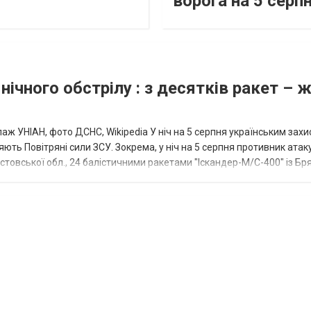
ворога на 5 серп
нічного обстрілу : з десятків ракет – 
аж УНІАН, фото ДСНС, Wikipedia У ніч на 5 серпня українським зах
ють Повітряні сили ЗСУ. Зокрема, у ніч на 5 серпня противник атак
товської обл., 24 балістичними ракетами "Іскандер-М/С-400" із Бря
осійської нафти . Знайшов альтернатив
еробним заводом у грузинському порту Кулеві, перейде в серпні-ве
купівлі російської сировини. Про це пише The Moscow Times. Євросо