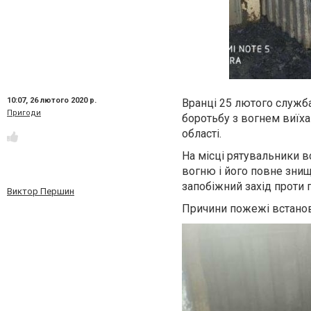
10:07,
26 лютого 2020 р.
Вранці 25 лютого служба
Пригоди
боротьбу з вогнем виїха
області.
На місці рятувальники в
вогню і його повне знищ
запобіжний захід проти 
Виктор Першин
Причини пожежі встано