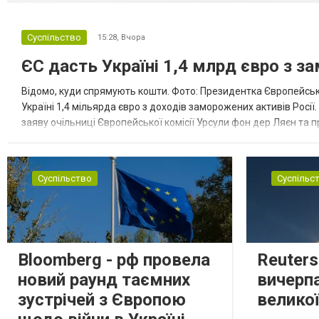
Суспільство
15:28,
Вчора
ЄС дасть Україні 1,4 млрд євро з з
Відомо, куди спрямують кошти. Фото: Президентка Європейсько
Україні 1,4 мільярда євро з доходів заморожених активів Росі
заяву очільниці Європейської комісії Урсули фон дер Ляєн та п
за руйнування Урсула фон дер Ляєн заявила, що ЄС надасть У..
Суспільство
Суспільс
Bloomberg - рф провела
Reuter
новий раунд таємних
вичерп
зустрічей з Європою
великої