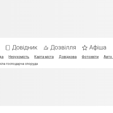
Довідник
Дозвілля
Афіша
да
Нерухомість
Карта міста
Довідкова
Фотозвіти
Авто 
оріла господарча споруда