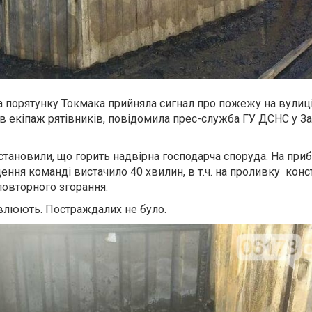
 порятунку Токмака прийняла сигнал про пожежу на вулиці
в екіпаж рятівників, повідомила прес-служба ГУ ДСНС у За
становили, що горить надвірна господарча споруда. На при
ення команді вистачило 40 хвилин, в т.ч. на проливку конст
повторного згорання.
влюють. Постраждалих не було.