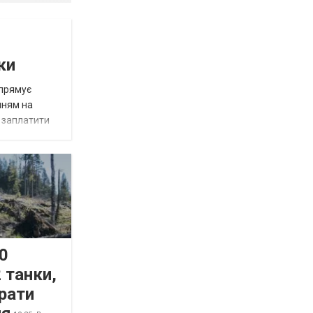
ки
спрямує
нням на
є заплатити
0
 танки,
рати