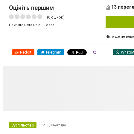
Оцініть першим
13 перегл
(
0
оцінок)
Поки ще ніхто не оцінював
Ніхто ще не рек
Reddit
Telegram
Viber
Whats
Суспільство
12:53,
Сьогодні