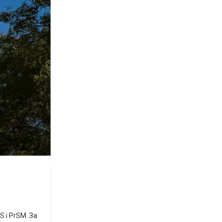
 і PrSM. За