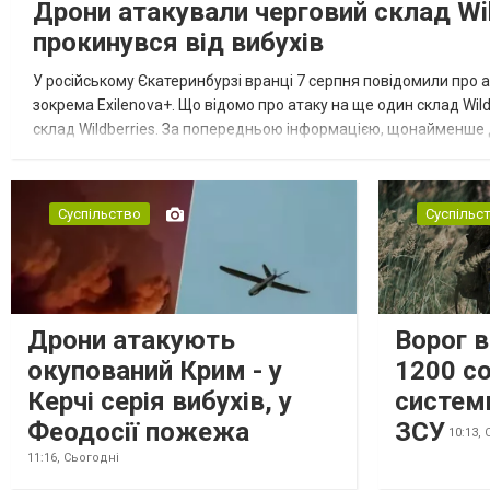
Дрони атакували черговий склад Wil
прокинувся від вибухів
У російському Єкатеринбурзі вранці 7 серпня повідомили про а
зокрема Exilenova+. Що відомо про атаку на ще один склад Wild
склад Wildberries. За попередньою інформацією, щонайменше
посилення російської армії. Росіяни втікають зі складу після а...
Суспільство
Суспільс
Дрони атакують
Ворог 
окупований Крим - у
1200 со
Керчі серія вибухів, у
систем
Феодосії пожежа
ЗСУ
10:13,
11:16,
Сьогодні