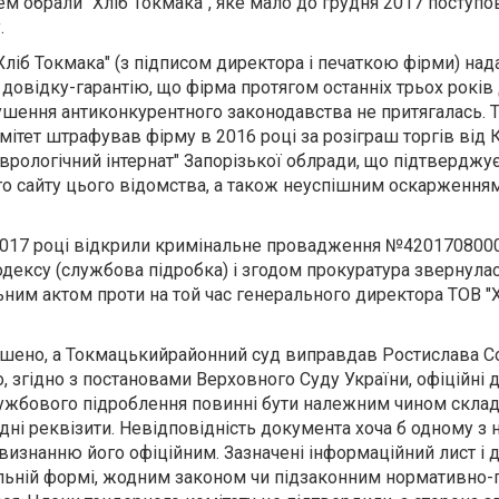
цем обрали
"Хліб Токмака", яке мало до грудня 2017 поступо
.
ліб Токмака" (з підписом директора і печаткою фірми) над
 довідку-гарантію, що фірма протягом останніх трьох років
ушення антиконкурентного законодавства не притягалась. Т
ітет штрафував фірму в 2016 році за розіграш торгів від 
рологічний інтернат" Запорізької облради, що підтверджу
о сайту цього відомства, а також неуспішним оскарженням
 в 2017 році відкрили кримінальне провадження №420170800
одексу (службова підробка) і згодом прокуратура звернулас
ним актом проти на той час генерального директора ТОВ "Х
ершено, а Токмацькийрайонний суд виправдав Ростислава 
о, згідно з постановами Верховного Суду України, офіційні
лужбового підроблення повинні бути належним чином склад
дні реквізити. Невідповідність документа хоча б одному з
изнанню його офіційним. Зазначені інформаційний лист і 
вільній формі, жодним законом чи підзаконним нормативно