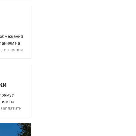
д обмеження
иланням на
цтво країни.
ки
спрямує
нням на
є заплатити