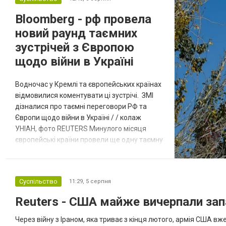
Bloomberg - рф провела
новий раунд таємних
зустрічей з Європою
щодо війни в Україні
Водночас у Кремлі та європейських країнах
відмовилися коментувати ці зустрічі. ЗМІ
дізналися про таємні переговори РФ та
Європи щодо війни в Україні / / колаж
УНІАН, фото REUTERS Минулого місяця
європейські країни провели ще одну таємну
зустріч з представниками РФ щодо
завершення війни в Україні. Про це
повідомляє Bloomberg. За даними видання,
Суспільство
11:29,
5 серпня
зі сторони Європи до цих переговорів
долучилися колишні високопосадовці
Reuters - США майже вичерпали зап
Великої Британії, Франції, Німеччини та Р...
Через війну з Іраном, яка триває з кінця лютого, армія США 