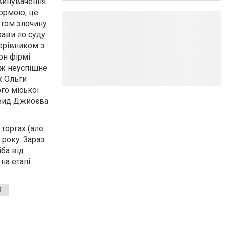
звинувачення
формою, це
етом злочину
рави ло суду
ерівником з
рн фірмі
ож неуспішне
к Ольги
го міської
Давид Джиоєва
торгах (але
 року. Зараз
іба від
на етапі
В