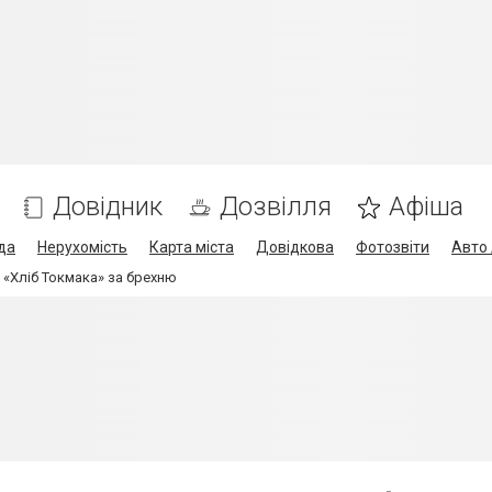
Довідник
Дозвілля
Афіша
да
Нерухомість
Карта міста
Довідкова
Фотозвіти
Авто 
«Хліб Токмака» за брехню