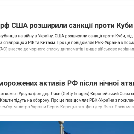
а рф США розширили санкції проти Куби
кубинців на війну в Україну. США розширили санкції проти Куби, пі
ез співпрацю з РФ та Китаєм. Про це повідомляє РБК-Україна з пос
AC) внесло до чорного списку дипломатів і вище військове керівни
аморожених активів РФ після нічної ата
ї комісії Урсула фон дер Ляєн (Getty Images) Європейський Союз 
ї. Кошти підуть на оборону. Про це повідомляє РБК-Україна з посила
рем'єр-міністра України Сергія Корецького. Фон дер Ляєн: Росія ма
.