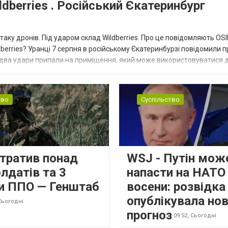
dberries . Російський Єкатеринбург
таку дронів. Під ударом склад Wildberries. Про це повідомляють OS
berries? Уранці 7 серпня в російському Єкатеринбурзі повідомили п
 два удари припали на приміщення, який може використовуватися 
тво
Суспільство
втратив понад
WSJ - Путін мож
лдатів та 3
напасти на НАТО
и ППО — Генштаб
восени: розвідк
опублікувала но
Сьогодні
прогноз
09:52,
Сьогодні