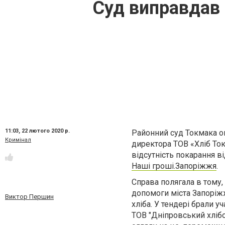
Суд виправдав 
11:03,
22 лютого 2020 р.
Районний суд Токмака о
Кримінал
директора ТОВ «Хліб Ток
відсутність покарання в
Наші гроші.Запоріжжя
.
Справа полягала в тому
допомоги міста Запоріж
Виктор Першин
хліба. У тендері брали у
ТОВ "Дніпровський хлібо