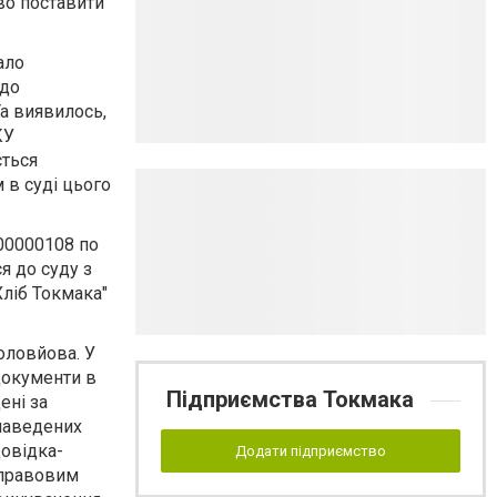
во поставити
ало
 до
а виявилось,
КУ
ється
 в суді цього
00000108 по
я до суду з
ліб Токмака"
Соловйова.
У
 документи в
Підприємства Токмака
ені за
 наведених
довідка-
Додати підприємство
-правовим