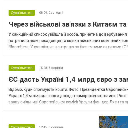
Суспільство
08:09,
Сьогодні
Через військові зв'язки з Китаєм т
У санкційний список увійшла й особа, причетна до вербування 
потрапили вісім посадовців та кілька військових компаній чер
Bloomberg. Управління з контролю за іноземними активами (OF
Зокрема, під обмеження потрапили військовий аташе Ку...
Суспільство
15:28,
5 серпня
ЄС дасть Україні 1,4 млрд євро з з
Відомо, куди спрямують кошти. Фото: Президентка Європейсько
Україні 1,4 мільярда євро з доходів заморожених активів Росі
заяву очільниці Європейської комісії Урсули фон дер Ляєн та п
за руйнування Урсула фон дер Ляєн заявила, що ЄС надасть У..
Суспільство
12:45,
5 серпня