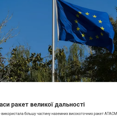
аси ракет великої дальності
вже використала більшу частину наземних високоточних ракет ATACMS