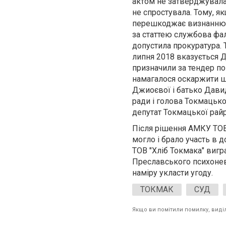
актом не затверджувалас
не спростувала. Тому, я
перешкоджає визнанню д
за статтею службова фал
допустила прокуратура. 
липня 2018 вказується Д
призначили за тендер п
намагалося оскаржити ш
Джиоєвої і батько Дави
ради і голова Токмацько
депутат Токмацької райр
Після рішення АМКУ ТОВ 
могло і брало участь в 
ТОВ "Хліб Токмака" вигр
Преславського психоневр
наміру укласти угоду.
ТОКМАК
СУД
Якщо ви помітили помилку, виділі