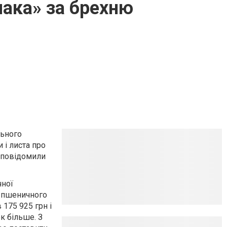
мака» за брехню
льного
 і листа про
, повідомили
чної
и пшеничного
 175 925 грн і
к більше. З