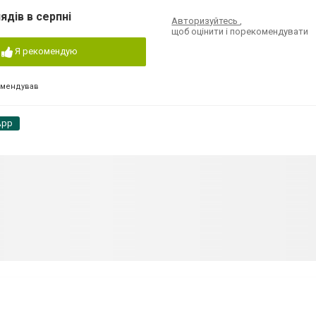
ядів в серпні
Авторизуйтесь
,
щоб оцінити і порекомендувати
Я рекомендую
омендував
App