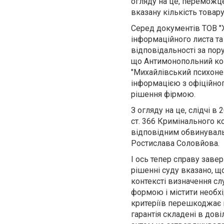
огляду на це, перемож
вказану кількість товару
Серед документів ТОВ "Х
інформаційного листа та
відповідальності за пор
що Антимонопольний ком
"Михайлівський психонев
інформацією з офіційног
рішення фірмою.
З огляду на це, слідчі
ст. 366 Кримінального к
відповідним обвинуваль
Ростислава Соловйова.
І ось тепер справу зав
рішенні суду вказано, щ
контексті визначення с
формою і містити необхі
критеріїв перешкоджає в
гарантія складені в до