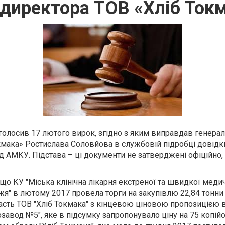
директора ТОВ «Хліб Ток
голосив 17 лютого вирок, згідно з яким виправдав генера
мака» Ростислава Соловйова в службовій підробці довідки
ід АМКУ. Підстава – ці документи не затверджені офіційно
, що
КУ "Міська клінічна лікарня екстреної та швидкої меди
жя" в лютому 2017 провела торги на закупівлю 22,84 тонн
часть ТОВ "Хліб Токмака" з кінцевою ціновою пропозицією в
завод №5", яке в підсумку запропонувало ціну на 75 копійо