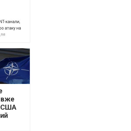
INT-канали,
ро атаку на
для
е
 вже
а США
вий