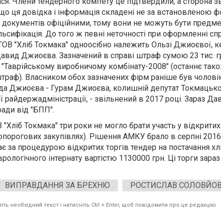
я. Члени тендерного комітету це підтвердили, а сторона 
кщо ця довідка і інформація складені не за встановленою 
окументів офіційними, тому вони не можуть бути предм
ьсифікація. До того ж певні неточності при оформленні сп
ТОВ "Хліб Токмака" одноосібно належить Ользі Джиоєвої, к
авид Джиоєва. Зазначений в справі штраф сумою 23 тис. г
о "Таврійському виробничому комбінату-2008" (останнє так
траф). Власником обох зазначених фірм раніше був чолові
да Джиоєва - Гурам Джиоєва, колишній депутат Токмацько
ї райдержадміністрації, - звільнений в 2017 році. Зараз 
ади від "БПП".
"Хліб Токмака" три роки не могло брати участь у відкритих 
допорогових закупівлях). Рішення АМКУ брало в серпні 2016
ає за процедурою відкритих торгів тендер на постачання хл
ологічного інтернату вартістю 1130000 грн. Ці торги зараз 
ВИПРАВДАННЯ ЗА БРЕХНЮ
РОСТИСЛАВ СОЛОВЙО
ть необхідний текст і натисніть Ctrl + Enter, щоб повідомити про це редакцію