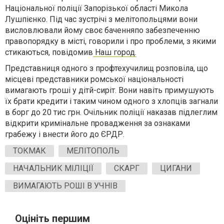
Національної поліції Запорізької області Микола
Лушпієнко. Під час зустрічі з мелітопольцями вони
висловлювали йому своє баченняпо забезпеченню
правопорядку в місті, говорили і про проблеми, з якими
стикаються, повідомив
Наш город.
Представниця одного з профтехучилищ розповіла, що
місцеві представники ромської національності
вимагають гроші у дітй-сиріт. Вони навіть примушують
їх брати кредити і таким чином одного з хлопців загнали
в борг до 20 тис грн. Очільник поліції наказав підлеглим
відкрити кримінальне провадження за ознаками
грабежу і внести його до ЄРДР.
ТОКМАК
МЕЛІТОПОЛЬ
НАЧАЛЬНИК МІЛІЦІЇ
СКАРГ
ЦИГАНИ
ВИМАГАЮТЬ РОШІ В УЧНІВ
Оцініть першим