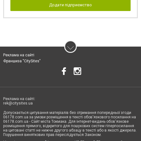
Додати підприємство
Реклама на сайті
Франшиза "CitySites"
Реклама на сайті:
rek@citysites.ua
Допускається цитування матеріалів без отримання попередньої згоди
06178.com.ua за умови розміщення в тексті обов'язкового посилання на
06178.com.ua - Сайт міста Токмака. Для інтернет-видань обов'язкове
розміщення прямого, відкритого для пошукових систем гіперпосилання
на цитовані статті не нижче другого абзацу в тексті або в якості джерела.
Порушення виняткових прав переслідується Законом.