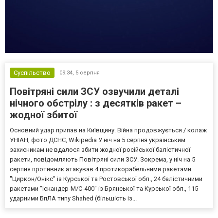
Суспільство
09:34,
5 серпня
Повітряні сили ЗСУ озвучили деталі
нічного обстрілу : з десятків ракет –
жодної збитої
Основний удар припав на Київщину. Війна продовжується / колаж
УНІАН, фото ДСНС, Wikipedia У ніч на 5 серпня українським
захисникам не вдалося збити жодної російської балістичної
ракети, повідомляють Повітряні сили ЗСУ. Зокрема, у ніч на 5
серпня противник атакував 4 протикорабельними ракетами
"Циркон/Онікс" із Курської та Ростовської обл., 24 балістичними
ракетами "Іскандер-М/С-400" із Брянської та Курської обл., 115
ударними БпЛА типу Shahed (більшість із...