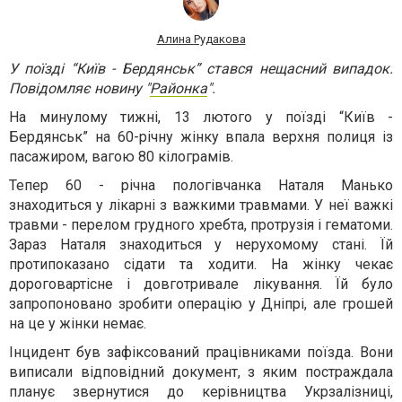
Алина Рудакова
У поїзді “Київ - Бердянськ” стався нещасний випадок.
Повідомляє новину "
Районка
".
На минулому тижні, 13 лютого у поїзді “Київ -
Бердянськ” на 60-річну жінку впала верхня полиця із
пасажиром, вагою 80 кілограмів.
Тепер 60 - річна пологівчанка Наталя Манько
знаходиться у лікарні з важкими травмами. У неї важкі
травми - перелом грудного хребта, протрузія і гематоми.
Зараз Наталя знаходиться у нерухомому стані. Їй
протипоказано сідати та ходити. На жінку чекає
дороговартісне і довготривале лікування. Їй було
запропоновано зробити операцію у Дніпрі, але грошей
на це у жінки немає.
Інцидент був зафіксований працівниками поїзда. Вони
виписали відповідний документ, з яким постраждала
планує звернутися до керівництва Укрзалізниці,