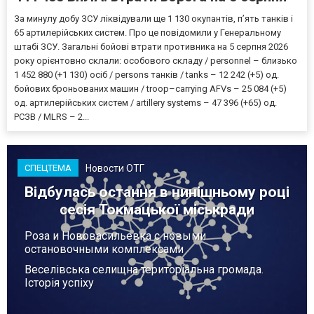
За минулу добу ЗСУ ліквідували ще 1 130 окупантів, пʼять танків і
65 артилерійських систем. Про це повідомили у Генеральному
штабі ЗСУ. Загальні бойові втрати противника на 5 серпня 2026
року орієнтовно склали: особового складу / personnel – близько
1 452 880 (+1 130) осіб / persons танків / tanks – 12 242 (+5) од.
бойових броньованих машин / troop–carrying AFVs – 25 084 (+5)
од. артилерійських систем / artillery systems – 47 396 (+65) од.
РСЗВ / MLRS – 2...
Новости ОТГ
СПЕЦТЕМА
Відбулась остання в нинішньому році
сесія Токмацької міськради
Роза и Нововасильевка с новыми
остановочными комплексами
Веселівська селищна територіальна громада.
Історія успіху