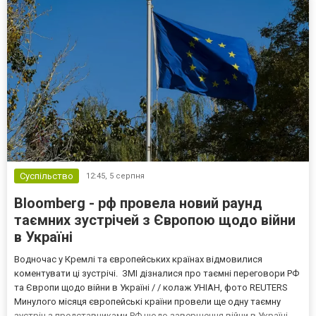
Суспільство
12:45,
5 серпня
Bloomberg - рф провела новий раунд
таємних зустрічей з Європою щодо війни
в Україні
Водночас у Кремлі та європейських країнах відмовилися
коментувати ці зустрічі. ЗМІ дізналися про таємні переговори РФ
та Європи щодо війни в Україні / / колаж УНІАН, фото REUTERS
Минулого місяця європейські країни провели ще одну таємну
зустріч з представниками РФ щодо завершення війни в Україні.