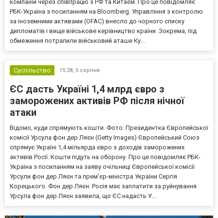
компаній через співпрацю з РФ та Китаєм. Про це повідомляє
РБК-Україна з посиланням на Bloomberg. Управління з контролю
за іноземними активами (OFAC) внесло до чорного списку
дипломатів і вище військове керівництво країни. Зокрема, під
обмеження потрапили військовий аташе Ку...
Суспільство
15:28,
5 серпня
ЄС дасть Україні 1,4 млрд євро з
заморожених активів РФ після нічної
атаки
Відомо, куди спрямують кошти. Фото: Президентка Європейської
комісії Урсула фон дер Ляєн (Getty Images) Європейський Союз
спрямує Україні 1,4 мільярда євро з доходів заморожених
активів Росії. Кошти підуть на оборону. Про це повідомляє РБК-
Україна з посиланням на заяву очільниці Європейської комісії
Урсули фон дер Ляєн та прем'єр-міністра України Сергія
Корецького. Фон дер Ляєн: Росія має заплатити за руйнування
Урсула фон дер Ляєн заявила, що ЄС надасть У...