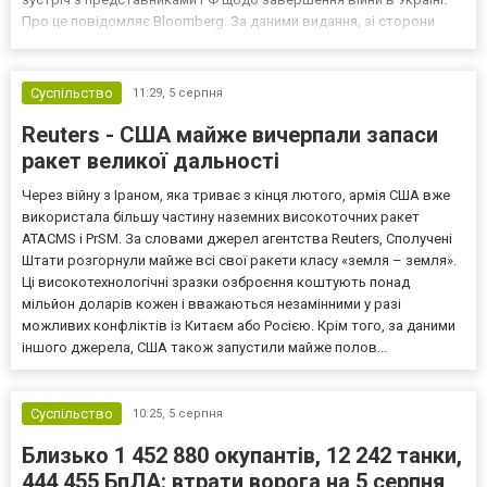
Про це повідомляє Bloomberg. За даними видання, зі сторони
Європи до цих переговорів долучилися колишні
високопосадовці Великої Британії, Франції, Німеччини та Р...
Суспільство
11:29,
5 серпня
Reuters - США майже вичерпали запаси
ракет великої дальності
Через війну з Іраном, яка триває з кінця лютого, армія США вже
використала більшу частину наземних високоточних ракет
ATACMS і PrSM. За словами джерел агентства Reuters, Сполучені
Штати розгорнули майже всі свої ракети класу «земля – земля».
Ці високотехнологічні зразки озброєння коштують понад
мільйон доларів кожен і вважаються незамінними у разі
можливих конфліктів із Китаєм або Росією. Крім того, за даними
іншого джерела, США також запустили майже полов...
Суспільство
10:25,
5 серпня
Близько 1 452 880 окупантів, 12 242 танки,
444 455 БпЛА: втрати ворога на 5 серпня