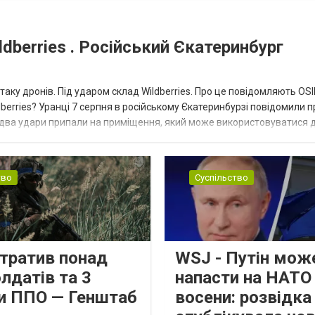
dberries . Російський Єкатеринбург
таку дронів. Під ударом склад Wildberries. Про це повідомляють OS
berries? Уранці 7 серпня в російському Єкатеринбурзі повідомили п
 два удари припали на приміщення, який може використовуватися 
тво
Суспільство
втратив понад
WSJ - Путін мож
лдатів та 3
напасти на НАТО
и ППО — Генштаб
восени: розвідк