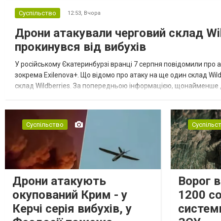
Суспільство
12:53,
Вчора
Дрони атакували черговий склад Wil
прокинувся від вибухів
У російському Єкатеринбурзі вранці 7 серпня повідомили про а
зокрема Exilenova+. Що відомо про атаку на ще один склад Wild
склад Wildberries. За попередньою інформацією, щонайменше
посилення російської армії. Росіяни втікають зі складу після а...
Суспільство
Суспільс
Дрони атакують
Ворог 
окупований Крим - у
1200 со
Керчі серія вибухів, у
систем