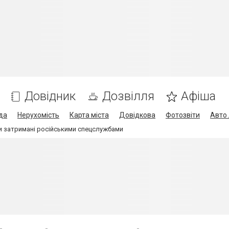
Довідник
Дозвілля
Афіша
да
Нерухомість
Карта міста
Довідкова
Фотозвіти
Авто 
и затримані російськими спецслужбами