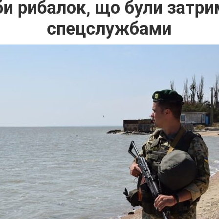
би рибалок, що були затри
спецслужбами