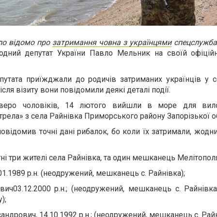
ало відомо про
затримання човна з українцями
спецслужбам
дний депутат України Павло Мельник на своїй офіційні
путата приїжджали до родичів затриманих українців у с
сля візиту вони повідомили деякі деталі події.
тверо чоловіків, 14 лютого вийшли в море для вил
рела» з села Райнівка Приморського району Запорізької об
відомив точні дані рибалок, бо коли їх затримали, жодн
тні три жителі села Райнівка, та один мешканець Мелітополя
01.1989 р.н. (неодружений, мешканець с. Райнівка);
вич03.12.2000 р.н.; (неодружений, мешканець с. Райнівк
);
дрович, 14.10.1992 р.н.; (неодружений, мешканець с. Райн