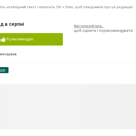
ть необхідний текст і натисніть Ctrl + Enter, щоб повідомити про це редакцію
д в серпні
Авторизуйтесь
,
щоб оцінити і порекомендувати
Я рекомендую
омендував
App