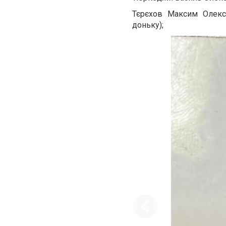
Тєрєхов Максим Олекса
доньку);