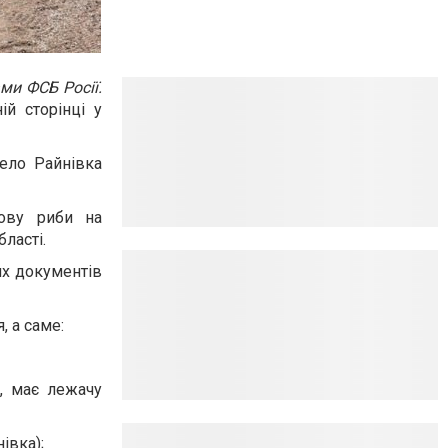
и ФСБ Росії.
й сторінці у
ело Райнівка
ову риби на
ласті.
их документів
, а саме:
а, має лежачу
івка);