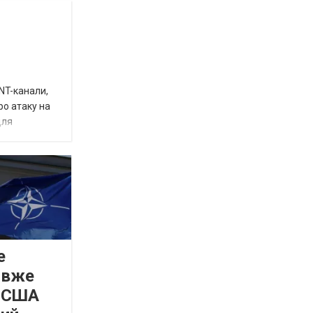
INT-канали,
ро атаку на
для
е
 вже
а США