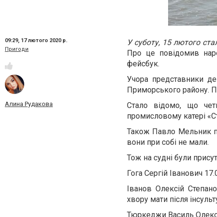
09:29,
17 лютого 2020 р.
У суботу, 15 лютого ст
Пригоди
Про це повідомив наро
фейсбук.
Учора представники де
Приморського району. Пі
Алина Рудакова
Стало відомо, що че
промисловому катері «Ст
Також Павло Мельник по
вони при собі не мали.
Тож на судні були прису
Гога Сергій Іванович 17.
Іванов Олексій Степано
хвору мати після інсульту
Тюркеджи Василь Олексан