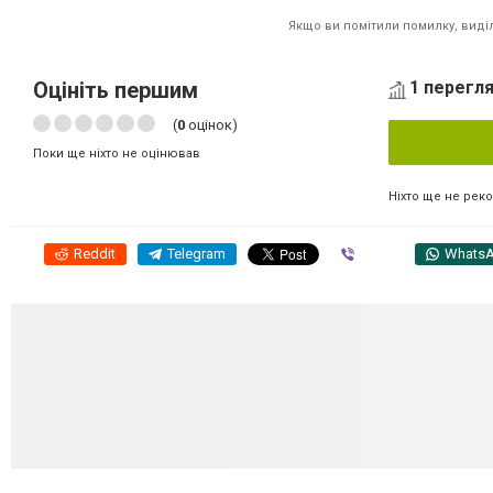
Якщо ви помітили помилку, виділі
Оцініть першим
1 перегля
(
0
оцінок)
Поки ще ніхто не оцінював
Ніхто ще не рек
Reddit
Telegram
Viber
Whats