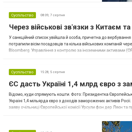
перевірити рішучість Альянсу за допомогою
обмеженого наступу на країну-союзника ще
Суспільство
08:09,
7 серпня
до закінчення війни в Україні. Ці нові оцінки
з’явилися на тлі нестачі деяких критично
Через військові зв'язки з Китаєм т
важливих боєприпасів,...
У санкційний список увійшла й особа, причетна до вербування 
потрапили вісім посадовців та кілька військових компаній чер
Bloomberg. Управління з контролю за іноземними активами (OF
Зокрема, під обмеження потрапили військовий аташе Ку...
Суспільство
15:28,
5 серпня
ЄС дасть Україні 1,4 млрд євро з з
Відомо, куди спрямують кошти. Фото: Президентка Європейсько
Україні 1,4 мільярда євро з доходів заморожених активів Росі
заяву очільниці Європейської комісії Урсули фон дер Ляєн та п
за руйнування Урсула фон дер Ляєн заявила, що ЄС надасть У..