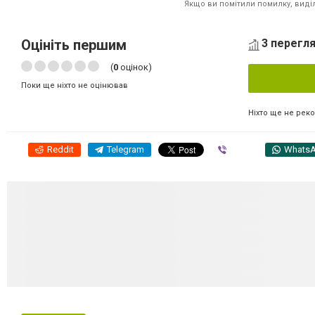
Якщо ви помітили помилку, виділі
Оцініть першим
3 перегля
(
0
оцінок)
Поки ще ніхто не оцінював
Ніхто ще не рек
Reddit
Telegram
Viber
Whats