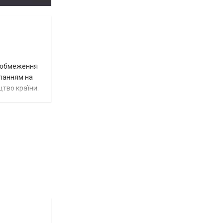
д обмеження
иланням на
цтво країни.
Відбулась
остання
Новости
в
СПЕЦТЕМА
ОТГ