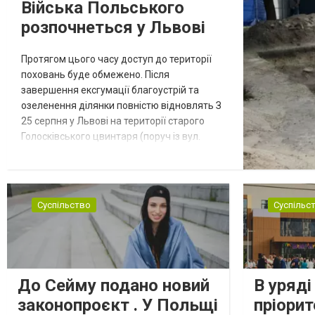
Війська Польського
розпочнеться у Львові
Протягом цього часу доступ до території
поховань буде обмежено. Після
завершення ексгумації благоустрій та
озеленення ділянки повністю відновлять З
25 серпня у Львові на території старого
Голосківського цвинтаря (поруч із вул.
Круглою) розпочнеться другий етап
ексгумації останків солдатів Війська
Польського, які загинули в боях з
гітлерівцями на західних околицях Львова у
Суспільство
Суспільс
вересні 1939 року. Про це повідомив
керівник виконкому Садового Євген Бойко,
пише Чет...
До Сейму подано новий
В уряді
законопроєкт . У Польщі
пріорит