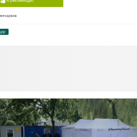
Я рекомендую
омендував
App