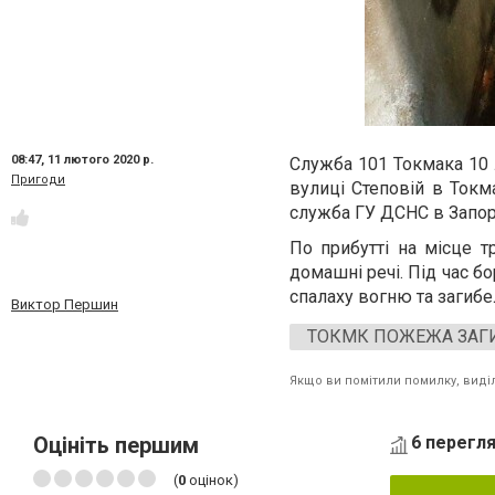
08:47,
11 лютого 2020 р.
Служба 101 Токмака 10 
Пригоди
вулиці Степовій в Токма
служба ГУ ДСНС в Запорі
По прибутті на місце т
домашні речі. Під час б
спалаху вогню та загибе
Виктор Першин
ТОКМК ПОЖЕЖА ЗАГИ
Якщо ви помітили помилку, виділі
Оцініть першим
6 перегля
(
0
оцінок)