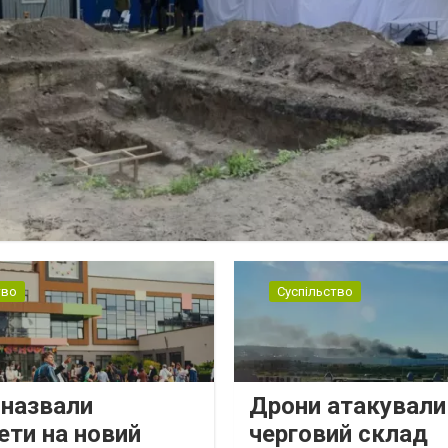
тво
Суспільство
 назвали
Дрони атакували
ети на новий
черговий склад