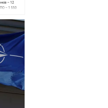
нків – 12
ППО – 1 550