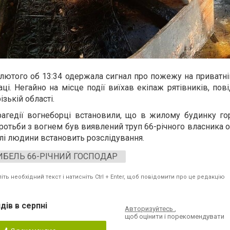
лютого об 13:34 одержала сигнал про пожежу на приватній
ці. Негайно на місце події виїхав екіпаж рятівників, пов
зькій області.
рагедії вогнеборці встановили, що в жилому будинку го
оротьби з вогнем був виявлений труп 66-річного власника о
лі людини встановить розслідування.
БЕЛЬ 66-РІЧНИЙ ГОСПОДАР
ть необхідний текст і натисніть Ctrl + Enter, щоб повідомити про це редакцію
дів в серпні
Авторизуйтесь
,
щоб оцінити і порекомендувати