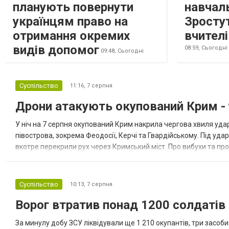
планують повернути
навчаль
українцям право на
Зросту
отримання окремих
вчителі
видів допомог
08:59,
Сьогодні
09:48,
Сьогодні
Суспільство
11:16,
7 серпня
Дрони атакують окупований Крим - у
У ніч на 7 серпня окупований Крим накрила чергова хвиля удар
півострова, зокрема Феодосії, Керчі та Гвардійському. Під уда
вкотре перекрили рух через Кримський міст. Про вибухи та про
Феодосії був приліт, ймовірно, по скупченню техніки в районі кол
Суспільство
10:13,
7 серпня
Ворог втратив понад 1200 солдатів
За минулу добу ЗСУ ліквідували ще 1 210 окупантів, три засоб