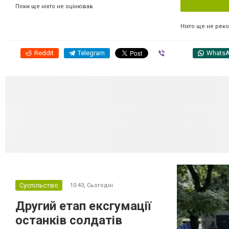
Поки ще ніхто не оцінював
Ніхто ще не рек
Reddit
Telegram
Viber
Whats
Суспільство
10:43,
Сьогодні
Другий етап ексгумації
останків солдатів