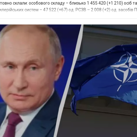
товно склали: особового складу – близько 1 455 420 (+1 210) осіб та
лерійських систем – 47 522 (+67) од. РСЗВ – 2 008 (+2) од. засобів 