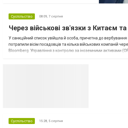
Володимир Путін може спробувати
перевірити рішучість Альянсу за допомогою
обмеженого наступу на країну-союзника ще
Суспільство
08:09,
7 серпня
до закінчення війни в Україні. Ці нові оцінки
з’явилися на тлі нестачі деяких критично
Через військові зв'язки з Китаєм т
важливих боєприпасів,...
У санкційний список увійшла й особа, причетна до вербування 
потрапили вісім посадовців та кілька військових компаній чер
Bloomberg. Управління з контролю за іноземними активами (OF
Зокрема, під обмеження потрапили військовий аташе Ку...
Суспільство
15:28,
5 серпня