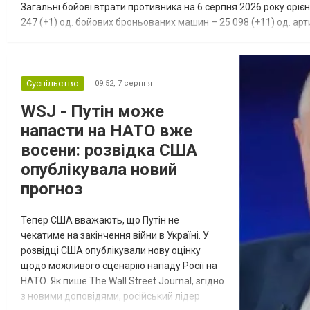
Загальні бойові втрати противника на 6 серпня 2026 року орієн
247 (+1) од. бойових броньованих машин – 25 098 (+11) од. арти
(+3) од. наземних робототехнічних комплексі...
Суспільство
09:52,
7 серпня
WSJ - Путін може
напасти на НАТО вже
восени: розвідка США
опублікувала новий
прогноз
Тепер США вважають, що Путін не
чекатиме на закінчення війни в Україні. У
розвідці США опублікували нову оцінку
щодо можливого сценарію нападу Росії на
НАТО. Як пише The Wall Street Journal, згідно
з новими доповідями, російський лідер