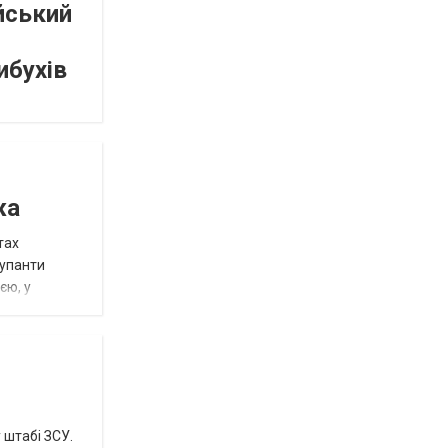
ійський
ибухів
жа
тах
купанти
єю, у
 штабі ЗСУ.