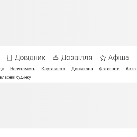
Довідник
Дозвілля
Афіша
да
Нерухомість
Карта міста
Довідкова
Фотозвіти
Авто 
 власник будинку