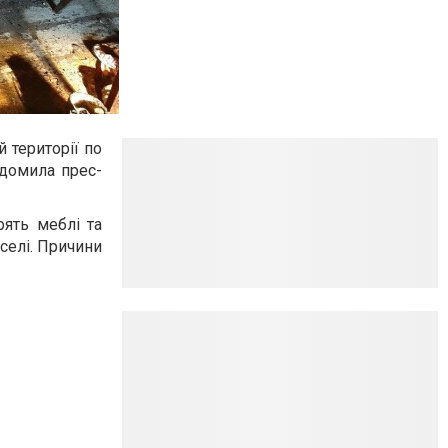
 території по
ідомила прес-
рять меблі та
селі. Причини