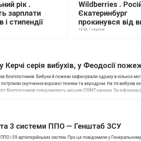
ний рік .
Wildberries . Рос
ть зарплати
Єкатеринбург
в і стипендії
прокинувся від в
12:53,
7 серпня
 Керчі серія вибухів, у Феодосії поже
ів безпілотників. Вибухи й пожежі зафіксували одразу в кількох міс
р потрпили скупчення ворожої техніки та аеродром. На тлі вибухів о
літ безпілотників повідомляють місцеві OSINT-канали. За інформаці
...
 та 3 системи ППО — Генштаб ЗСУ
и ППО і 59 артилерійських систем. Про це повідомили у Генеральному