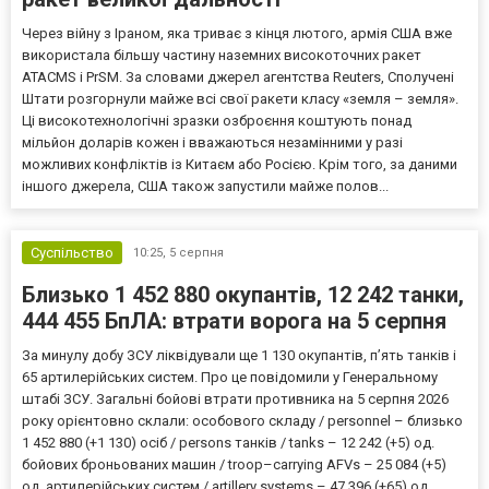
Через війну з Іраном, яка триває з кінця лютого, армія США вже
використала більшу частину наземних високоточних ракет
ATACMS і PrSM. За словами джерел агентства Reuters, Сполучені
Штати розгорнули майже всі свої ракети класу «земля – земля».
Ці високотехнологічні зразки озброєння коштують понад
мільйон доларів кожен і вважаються незамінними у разі
можливих конфліктів із Китаєм або Росією. Крім того, за даними
іншого джерела, США також запустили майже полов...
Суспільство
10:25,
5 серпня
Близько 1 452 880 окупантів, 12 242 танки,
444 455 БпЛА: втрати ворога на 5 серпня
За минулу добу ЗСУ ліквідували ще 1 130 окупантів, пʼять танків і
65 артилерійських систем. Про це повідомили у Генеральному
штабі ЗСУ. Загальні бойові втрати противника на 5 серпня 2026
року орієнтовно склали: особового складу / personnel – близько
1 452 880 (+1 130) осіб / persons танків / tanks – 12 242 (+5) од.
бойових броньованих машин / troop–carrying AFVs – 25 084 (+5)
од. артилерійських систем / artillery systems – 47 396 (+65) од.