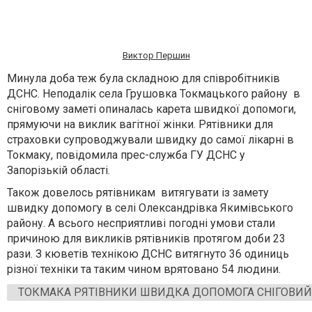
Виктор Першин
Минула доба теж була складною для співробітників
ДСНС. Неподалік села Грушовка Токмацького району в
сніговому заметі опиналась карета швидкої допомоги,
прямуючи на виклик вагітної жінки. Рятівники для
страховки супроводжували швидку до самої лікарні в
Токмаку, повідомила прес-служба ГУ ДСНС у
Запорізькій області.
Також довелось рятівникам витягувати із замету
швидку допомогу в селі Олександрівка Якимівського
району. А всього несприятливі погодні умови стали
причиною для викликів рятівників протягом доби 23
рази. З кюветів технікою ДСНС витягнуто 36 одиниць
різної техніки та таким чином врятовано 54 людини.
ТОКМАКА РЯТІВНИКИ ШВИДКА ДОПОМОГА СНІГОВИЙ