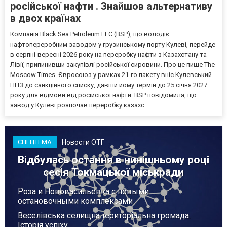
російської нафти . Знайшов альтернативу
в двох країнах
Компанія Black Sea Petroleum LLC (BSP), що володіє
нафтопереробним заводом у грузинському порту Кулеві, перейде
в серпні-вересні 2026 року на переробку нафти з Казахстану та
Лівії, припинивши закупівлі російської сировини. Про це пише The
Moscow Times. Євросоюз у рамках 21-го пакету вніс Кулевський
НПЗ до санкційного списку, давши йому термін до 25 січня 2027
року для відмови від російської нафти. BSP повідомила, що
завод у Кулеві розпочав переробку казахс...
Новости ОТГ
СПЕЦТЕМА
Відбулась остання в нинішньому році
сесія Токмацької міськради
Роза и Нововасильевка с новыми
остановочными комплексами
Веселівська селищна територіальна громада.
Історія успіху