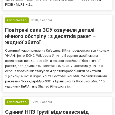
РСЗВ / MLRS – 2...
Суспільство
09:34,
5 серпня
Повітряні сили ЗСУ озвучили деталі
нічного обстрілу : з десятків ракет –
жодної збитої
Основний удар припав на Київщину. Війна продовжується / колаж
УНІАН, фото ДСНС, Wikipedia У ніч на 5 серпня українським
захисникам не вдалося збити жодної російської балістичної
ракети, повідомляють Повітряні сили ЗСУ. Зокрема, у ніч на 5
серпня противник атакував 4 протикорабельними ракетами
"Циркон/Онікс" із Курської та Ростовської обл., 24 балістичними
ракетами "Іскандер-М/С-400" із Брянської та Курської обл., 115
ударними БпЛА типу Shahed (більшість із...
Суспільство
17:24,
3 серпня
Єдиний НПЗ Грузії відмовився від