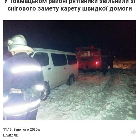
У Токмацьком районі рятівники звільнили зі
снігового замету карету швидкої домоги
11:15,
8 лютого 2020 р.
Пригоди