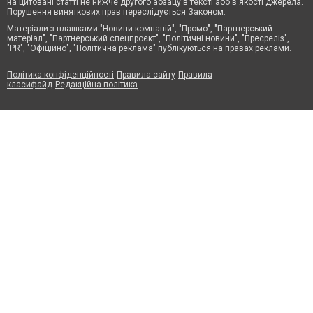
на цитовані статті не нижче другого абзацу в тексті або в якості джерела.
Порушення виняткових прав переслідується Законом.
Матеріали з плашками "Новини компаній", "Промо", "Партнерський
матеріал", "Партнерський спецпроєкт", "Політичні новини", "Пресреліз",
"PR", "Офіційно", "Політична реклама" публікуються на правах реклами.
Політика конфіденційності
Правила сайту
Правила
класифайд
Редакційна політика