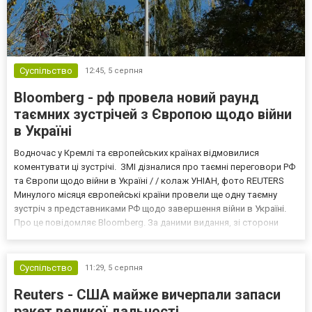
Суспільство
12:45,
5 серпня
Bloomberg - рф провела новий раунд
таємних зустрічей з Європою щодо війни
в Україні
Водночас у Кремлі та європейських країнах відмовилися
коментувати ці зустрічі. ЗМІ дізналися про таємні переговори РФ
та Європи щодо війни в Україні / / колаж УНІАН, фото REUTERS
Минулого місяця європейські країни провели ще одну таємну
зустріч з представниками РФ щодо завершення війни в Україні.
Про це повідомляє Bloomberg. За даними видання, зі сторони
Європи до цих переговорів долучилися колишні
високопосадовці Великої Британії, Франції, Німеччини та Р...
Суспільство
11:29,
5 серпня
Reuters - США майже вичерпали запаси
ракет великої дальності