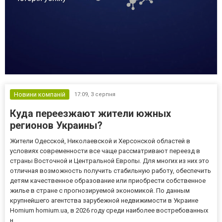
Новини компаній
17:09,
3 серпня
Куда переезжают жители южных
регионов Украины?
Жители Одесской, Николаевской и Херсонской областей в
условиях современности все чаще рассматривают переезд в
страны Восточной и Центральной Европы. Для многих из них это
отличная возможность получить стабильную работу, обеспечить
детям качественное образование или приобрести собственное
жилье в стране с прогнозируемой экономикой. По данным
крупнейшего агентства зарубежной недвижимости в Украине
Homium homium.ua, в 2026 году среди наиболее востребованных
н...