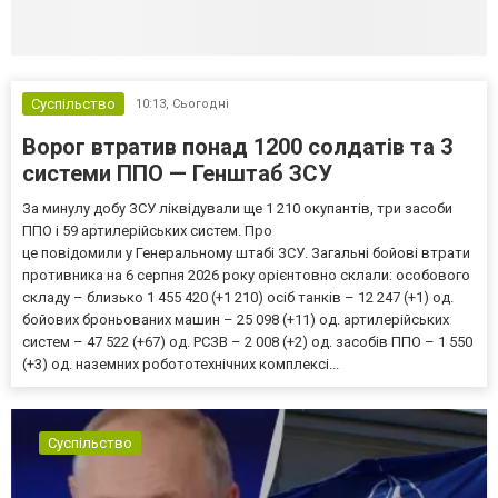
Суспільство
10:13,
Сьогодні
Ворог втратив понад 1200 солдатів та 3
системи ППО — Генштаб ЗСУ
За минулу добу ЗСУ ліквідували ще 1 210 окупантів, три засоби
ППО і 59 артилерійських систем. Про
це повідомили у Генеральному штабі ЗСУ. Загальні бойові втрати
противника на 6 серпня 2026 року орієнтовно склали: особового
складу – близько 1 455 420 (+1 210) осіб танків – 12 247 (+1) од.
бойових броньованих машин – 25 098 (+11) од. артилерійських
систем – 47 522 (+67) од. РСЗВ – 2 008 (+2) од. засобів ППО – 1 550
(+3) од. наземних робототехнічних комплексі...
Суспільство