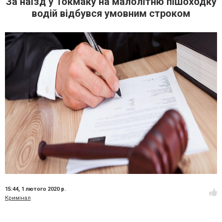
За наїзд у Токмаку на малолітню пішоходку
водій відбувся умовним строком
15:44,
1 лютого 2020 р.
Кримінал