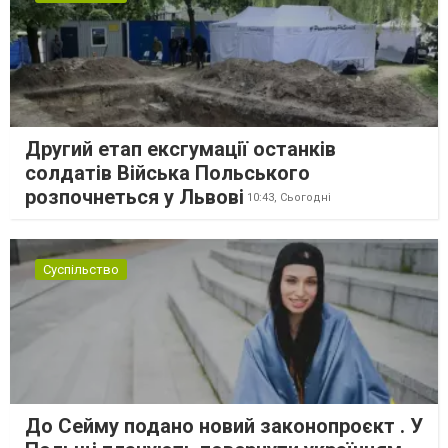
Другий етап ексгумації останків
солдатів Війська Польського
розпочнеться у Львові
10:43,
Сьогодні
Суспільство
До Сейму подано новий законопроєкт . У