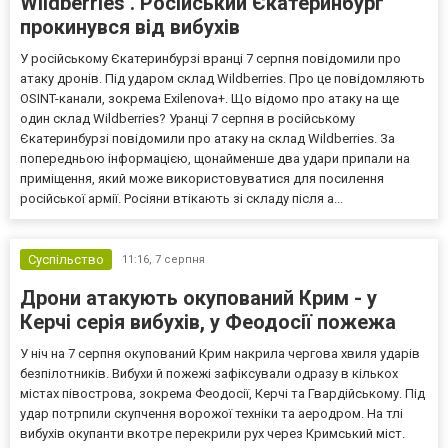
Wildberries . Російський Єкатеринбург
прокинувся від вибухів
У російському Єкатеринбурзі вранці 7 серпня повідомили про
атаку дронів. Під ударом склад Wildberries. Про це повідомляють
OSINT-канали, зокрема Exilenova+. Що відомо про атаку на ще
один склад Wildberries? Уранці 7 серпня в російському
Єкатеринбурзі повідомили про атаку на склад Wildberries. За
попередньою інформацією, щонайменше два удари припали на
приміщення, який може використовуватися для посилення
російської армії. Росіяни втікають зі складу після а...
Суспільство
11:16,
7 серпня
Дрони атакують окупований Крим - у
Керчі серія вибухів, у Феодосії пожежа
У ніч на 7 серпня окупований Крим накрила чергова хвиля ударів
безпілотників. Вибухи й пожежі зафіксували одразу в кількох
містах півострова, зокрема Феодосії, Керчі та Гвардійському. Під
удар потрпили скупчення ворожої техніки та аеродром. На тлі
вибухів окупанти вкотре перекрили рух через Кримський міст.