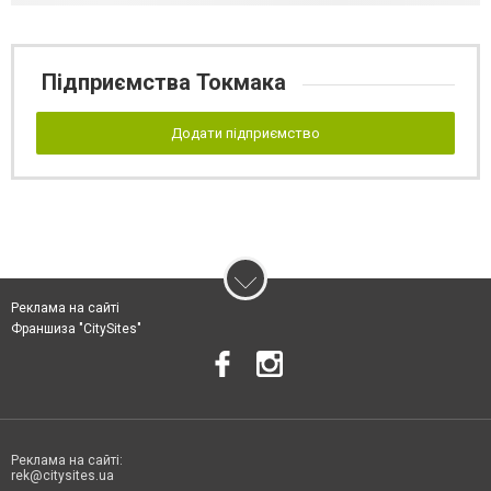
Підприємства Токмака
Додати підприємство
Реклама на сайті
Франшиза "CitySites"
Реклама на сайті:
rek@citysites.ua