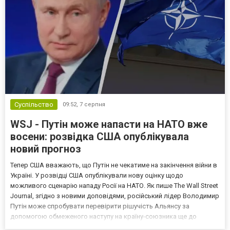
Суспільство
09:52,
7 серпня
WSJ - Путін може напасти на НАТО вже
восени: розвідка США опублікувала
новий прогноз
Тепер США вважають, що Путін не чекатиме на закінчення війни в
Україні. У розвідці США опублікували нову оцінку щодо
можливого сценарію нападу Росії на НАТО. Як пише The Wall Street
Journal, згідно з новими доповідями, російський лідер Володимир
Путін може спробувати перевірити рішучість Альянсу за
допомогою обмеженого наступу на країну-союзника ще до
закінчення війни в Україні. Ці нові оцінки з’явилися на тлі нестачі