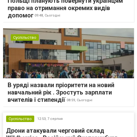
Польщі планують повернути українцям
право на отримання окремих видів
допомог
09:48,
Сьогодні
Суспільство
В уряді назвали пріоритети на новий
навчальний рік . Зростуть зарплати
вчителів і стипендії
08:59,
Сьогодні
Суспільство
12:53,
7 серпня
Дрони атакували черговий склад