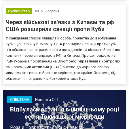
деяких критично важливих боєприпасів,...
Суспільство
08:09,
7 серпня
Через військові зв'язки з Китаєм та рф
США розширили санкції проти Куби
У санкційний список увійшла й особа, причетна до вербування
кубинців на війну в Україну. США розширили санкції проти Куби,
під обмеження потрапили вісім посадовців та кілька військових
компаній через співпрацю з РФ та Китаєм. Про це повідомляє
РБК-Україна з посиланням на Bloomberg. Управління з контролю
за іноземними активами (OFAC) внесло до чорного списку
дипломатів і вище військове керівництво країни. Зокрема, під
обмеження потрапили військовий аташе Ку...
Новости ОТГ
СПЕЦТЕМА
Відбулась остання в нинішньому році
сесія Токмацької міськради
Роза и Нововасильевка с новыми