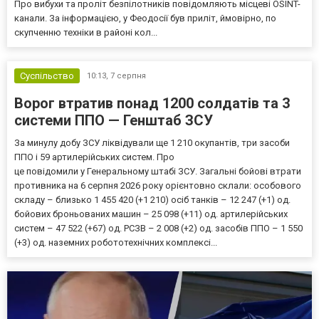
Про вибухи та проліт безпілотників повідомляють місцеві OSINT-
канали. За інформацією, у Феодосії був приліт, ймовірно, по
скупченню техніки в районі кол...
Суспільство
10:13,
7 серпня
Ворог втратив понад 1200 солдатів та 3
системи ППО — Генштаб ЗСУ
За минулу добу ЗСУ ліквідували ще 1 210 окупантів, три засоби
ППО і 59 артилерійських систем. Про
це повідомили у Генеральному штабі ЗСУ. Загальні бойові втрати
противника на 6 серпня 2026 року орієнтовно склали: особового
складу – близько 1 455 420 (+1 210) осіб танків – 12 247 (+1) од.
бойових броньованих машин – 25 098 (+11) од. артилерійських
систем – 47 522 (+67) од. РСЗВ – 2 008 (+2) од. засобів ППО – 1 550
(+3) од. наземних робототехнічних комплексі...