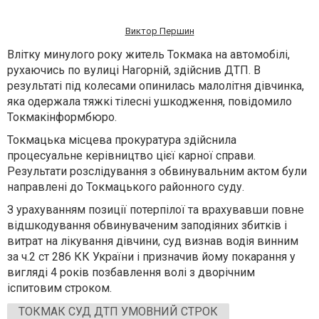
Виктор Першин
Влітку минулого року житель Токмака на автомобілі,
рухаючись по вулиці Нагорній, здійснив ДТП. В
результаті під колесами опинилась малолітня дівчинка,
яка одержала тяжкі тілесні ушкодження, повідомило
Токмакінформбюро.
Токмацька місцева прокуратура здійснила
процесуальне керівництво цієї карної справи.
Результати розслідування з обвинувальним актом були
направлені до Токмацького районного суду.
З урахуванням позиції потерпілої та врахувавши повне
відшкодування обвинуваченим заподіяних збитків і
витрат на лікування дівчини, суд визнав водія винним
за ч.2 ст 286 КК України і призначив йому покарання у
вигляді 4 років позбавлення волі з дворічним
іспитовим строком.
ТОКМАК СУД ДТП УМОВНИЙ СТРОК