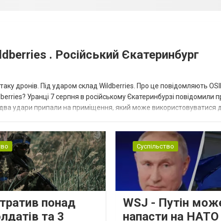
dberries . Російський Єкатеринбург
таку дронів. Під ударом склад Wildberries. Про це повідомляють OS
berries? Уранці 7 серпня в російському Єкатеринбурзі повідомили п
 два удари припали на приміщення, який може використовуватися 
тво
Суспільство
втратив понад
WSJ - Путін мож
лдатів та 3
напасти на НАТО