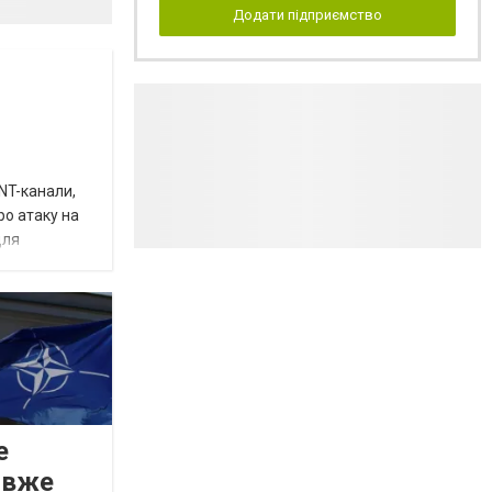
Додати підприємство
INT-канали,
ро атаку на
для
е
 вже