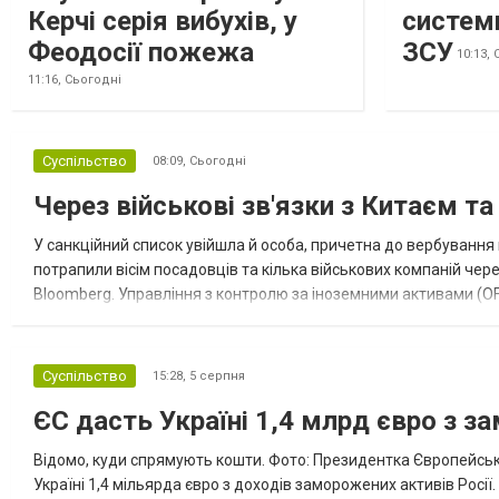
Керчі серія вибухів, у
систем
Феодосії пожежа
ЗСУ
10:13,
11:16,
Сьогодні
Суспільство
08:09,
Сьогодні
Через військові зв'язки з Китаєм т
У санкційний список увійшла й особа, причетна до вербування 
потрапили вісім посадовців та кілька військових компаній чер
Bloomberg. Управління з контролю за іноземними активами (OF
Зокрема, під обмеження потрапили військовий аташе Ку...
Суспільство
15:28,
5 серпня
ЄС дасть Україні 1,4 млрд євро з з
Відомо, куди спрямують кошти. Фото: Президентка Європейсько
Україні 1,4 мільярда євро з доходів заморожених активів Росі