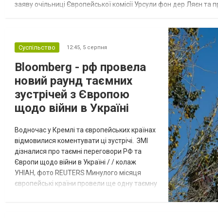
заяву очільниці Європейської комісії Урсули фон дер Ляєн та п
за руйнування Урсула фон дер Ляєн заявила, що ЄС надасть У..
Суспільство
12:45,
5 серпня
Bloomberg - рф провела
новий раунд таємних
зустрічей з Європою
щодо війни в Україні
Водночас у Кремлі та європейських країнах
відмовилися коментувати ці зустрічі. ЗМІ
дізналися про таємні переговори РФ та
Європи щодо війни в Україні / / колаж
УНІАН, фото REUTERS Минулого місяця
європейські країни провели ще одну таємну
зустріч з представниками РФ щодо
завершення війни в Україні. Про це
повідомляє Bloomberg. За даними видання,