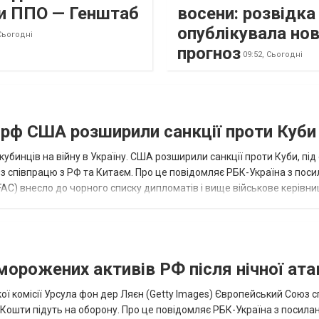
и ППО — Генштаб
восени: розвідк
опублікувала но
Сьогодні
прогноз
09:52,
Сьогодні
а рф США розширили санкції проти Куби
кубинців на війну в Україну. США розширили санкції проти Куби, пі
ез співпрацю з РФ та Китаєм. Про це повідомляє РБК-Україна з пос
AC) внесло до чорного списку дипломатів і вище військове керівни
аморожених активів РФ після нічної ата
ї комісії Урсула фон дер Ляєн (Getty Images) Європейський Союз 
ї. Кошти підуть на оборону. Про це повідомляє РБК-Україна з посила