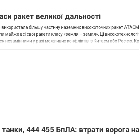
аси ракет великої дальності
вже використала більшу частину наземних високоточних ракет ATACMS
 майже всі свої ракети класу «земля – земля». Ці високотехнологі
незамінними у разі можливих конфліктів із Китаєм або Росією. Крі
 танки, 444 455 БпЛА: втрати ворога на