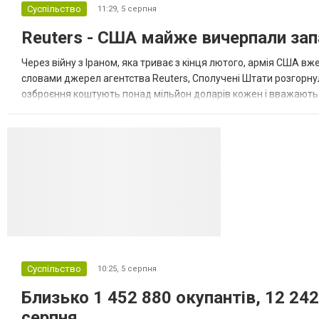
Суспільство
11:29,
5 серпня
зі сторони Європи до цих переговорів
долучилися колишні високопосадовці
Reuters - США майже вичерпали зап
Великої Британії, Франції, Німеччини та Р...
Через війну з Іраном, яка триває з кінця лютого, армія США 
словами джерел агентства Reuters, Сполучені Штати розгорнули
озброєння коштують понад мільйон доларів кожен і вважаються 
даними іншого джерела, США також запустили майже полов...
Суспільство
10:25,
5 серпня
Близько 1 452 880 окупантів, 12 242
серпня