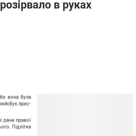
розірвало в руках
або вона була
фейсбук прес-
і рани правої
ього. Підлітка