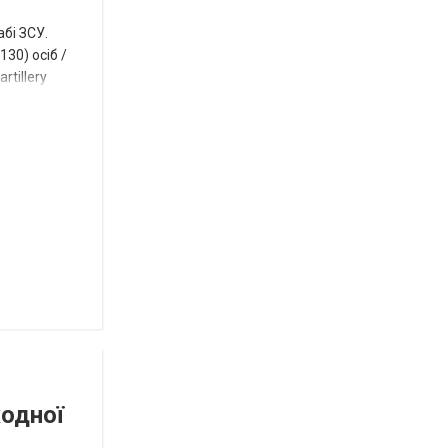
році
абі ЗСУ.
сесія
30) осіб /
rtillery
Токмацької
міськради
Роза
и
Нововасильевка
с
новыми
остановочными
комплексами
Веселівська
селищна
територіальна
громада.
Історія
успіху
жодної