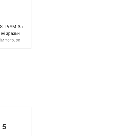
 і PrSM. За
чні зразки
м того, за
Відбулась
остання
Новости
в
СПЕЦТЕМА
ОТГ
 5
нинішньому