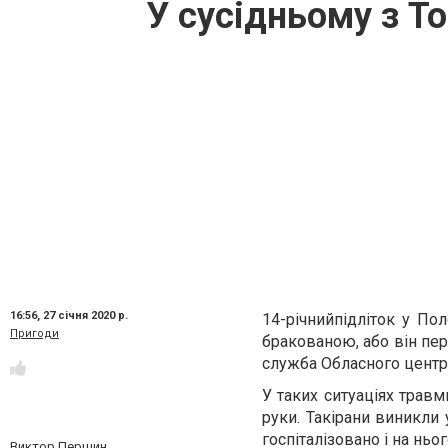
У сусідньому з Т
16:56,
27 січня 2020 р.
14-річнийпідліток у По
Пригоди
бракованою, або він пер
служба Обласного центр
У таких ситуаціях трав
руки. Такірани виникли у
госпіталізовано і на ньо
Виктор Першин