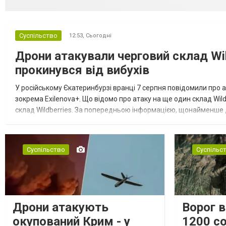
Суспільство
12:53,
Сьогодні
Дрони атакували черговий склад Wil
прокинувся від вибухів
У російському Єкатеринбурзі вранці 7 серпня повідомили про а
зокрема Exilenova+. Що відомо про атаку на ще один склад Wild
склад Wildberries. За попередньою інформацією, щонайменше
посилення російської армії. Росіяни втікають зі складу після а...
Суспільство
Суспільс
Дрони атакують
Ворог 
окупований Крим - у
1200 со