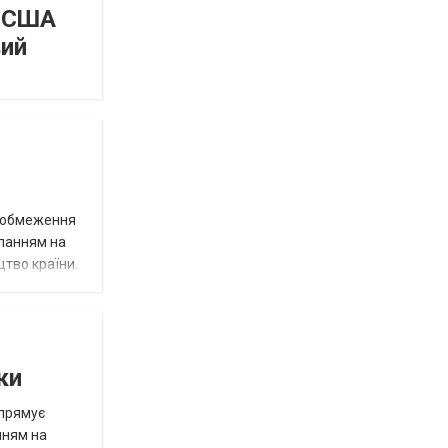
а США
вий
д обмеження
иланням на
цтво країни.
ки
спрямує
нням на