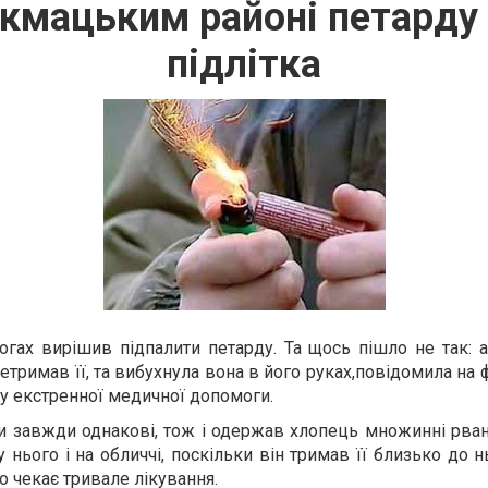
окмацьким районі петарду 
підлітка
логах вирішив підпалити петарду. Та щось пішло не так: 
етримав її, та вибухнула вона в його руках,повідомила на 
у екстренної медичної допомоги.
ми завжди однакові, тож і одержав хлопець множинні рван
 нього і на обличчі, поскільки він тримав її близько до н
го чекає тривале лікування.