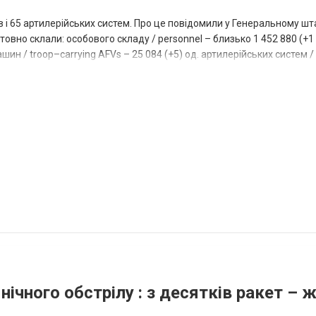
ів і 65 артилерійських систем. Про це повідомили у Генеральному шт
овно склали: особового складу / personnel – близько 1 452 880 (+1 1
ин / troop–carrying AFVs – 25 084 (+5) од. артилерійських систем / a
нічного обстрілу : з десятків ракет – 