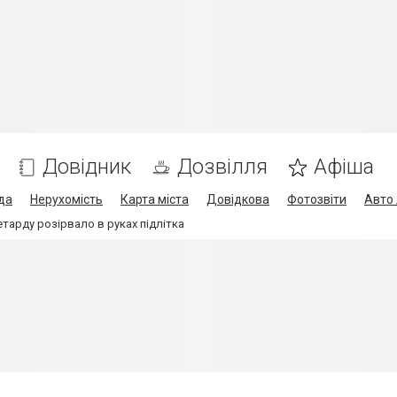
Довідник
Дозвілля
Афіша
да
Нерухомість
Карта міста
Довідкова
Фотозвіти
Авто 
етарду розірвало в руках підлітка