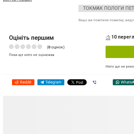
ТОКМАК ПОЛОГИ ПЕТ
Якщо ви помітили помилку, виділі
Оцініть першим
10 перегл
(
0
оцінок)
Поки ще ніхто не оцінював
Ніхто ще не рек
Reddit
Telegram
Viber
Whats