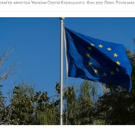
рем'єр-міністра України Сергія Корецького. Фон дер Ляєн: Росія ма
.