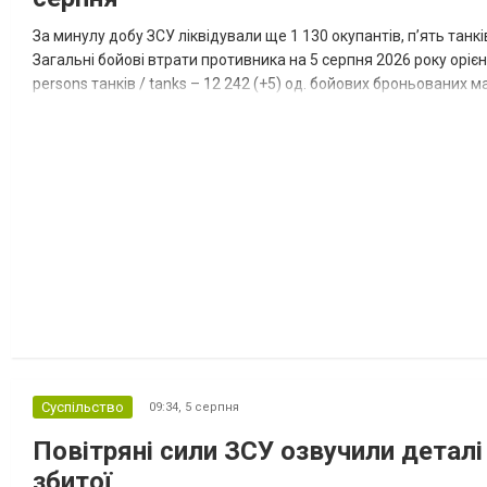
За минулу добу ЗСУ ліквідували ще 1 130 окупантів, пʼять танк
Загальні бойові втрати противника на 5 серпня 2026 року орієнт
persons танків / tanks – 12 242 (+5) од. бойових броньованих маш
systems – 47 396 (+65) од. РСЗВ / MLRS – 2...
Суспільство
09:34,
5 серпня
Повітряні сили ЗСУ озвучили деталі 
збитої