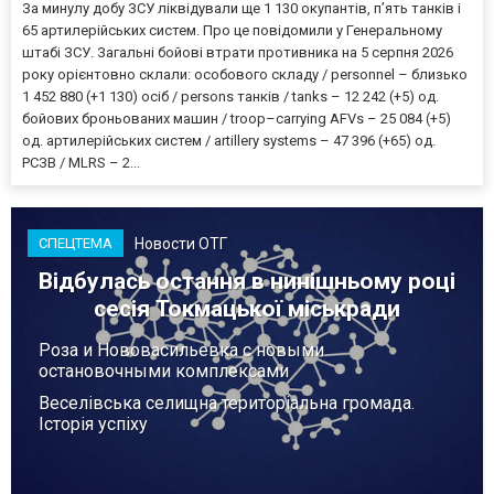
За минулу добу ЗСУ ліквідували ще 1 130 окупантів, пʼять танків і
65 артилерійських систем. Про це повідомили у Генеральному
штабі ЗСУ. Загальні бойові втрати противника на 5 серпня 2026
року орієнтовно склали: особового складу / personnel – близько
1 452 880 (+1 130) осіб / persons танків / tanks – 12 242 (+5) од.
бойових броньованих машин / troop–carrying AFVs – 25 084 (+5)
од. артилерійських систем / artillery systems – 47 396 (+65) од.
РСЗВ / MLRS – 2...
Новости ОТГ
СПЕЦТЕМА
Відбулась остання в нинішньому році
сесія Токмацької міськради
Роза и Нововасильевка с новыми
остановочными комплексами
Веселівська селищна територіальна громада.
Історія успіху