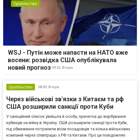
Суспільство
WSJ - Путін може напасти на НАТО вже
восени: розвідка США опублікувала
новий прогноз
09:52,
Вчора
Суспільство
08:09,
Вчора
Через військові зв'язки з Китаєм та рф
США розширили санкції проти Куби
У санкційний список увійшла й особа, причетна до вербування
кубинців на війну в Україну. США розширили санкції проти Куби,
під обмеження потрапили вісім посадовців та кілька військових
компаній через співпрацю з РФ та Китаєм. Про це повідомляє