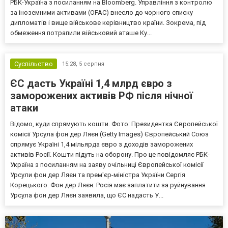
РБК-Україна з посиланням на Bloomberg. Управління з контролю
за іноземними активами (OFAC) внесло до чорного списку
дипломатів і вище військове керівництво країни. Зокрема, під
обмеження потрапили військовий аташе Ку...
Суспільство
15:28,
5 серпня
ЄС дасть Україні 1,4 млрд євро з
заморожених активів РФ після нічної
атаки
Відомо, куди спрямують кошти. Фото: Президентка Європейської
комісії Урсула фон дер Ляєн (Getty Images) Європейський Союз
спрямує Україні 1,4 мільярда євро з доходів заморожених
активів Росії. Кошти підуть на оборону. Про це повідомляє РБК-
Україна з посиланням на заяву очільниці Європейської комісії
Урсули фон дер Ляєн та прем'єр-міністра України Сергія
Корецького. Фон дер Ляєн: Росія має заплатити за руйнування
Урсула фон дер Ляєн заявила, що ЄС надасть У...