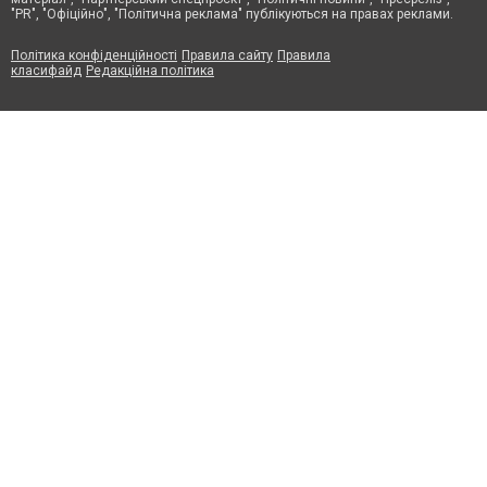
"PR", "Офіційно", "Політична реклама" публікуються на правах реклами.
Політика конфіденційності
Правила сайту
Правила
класифайд
Редакційна політика