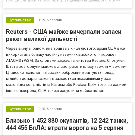
Про це повідомляє Bloomberg. За даними видання, зі сторони
Європи до цих переговорів долучилися колишні
високопосадовці Великої Британії, Франції, Німеччини та Р...
Суспільство
11:29,
5 серпня
Reuters - США майже вичерпали запаси
ракет великої дальності
Через війну з Іраном, яка триває з кінця лютого, армія США вже
використала більшу частину наземних високоточних ракет
ATACMS і PrSM. За словами джерел агентства Reuters, Сполучені
Штати розгорнули майже всі свої ракети класу «земля – земля».
Ці високотехнологічні зразки озброєння коштують понад
мільйон доларів кожен і вважаються незамінними у разі
можливих конфліктів із Китаєм або Росією. Крім того, за даними
іншого джерела, США також запустили майже полов...
Суспільство
10:25,
5 серпня
Близько 1 452 880 окупантів, 12 242 танки,
444 455 БпЛА: втрати ворога на 5 серпня