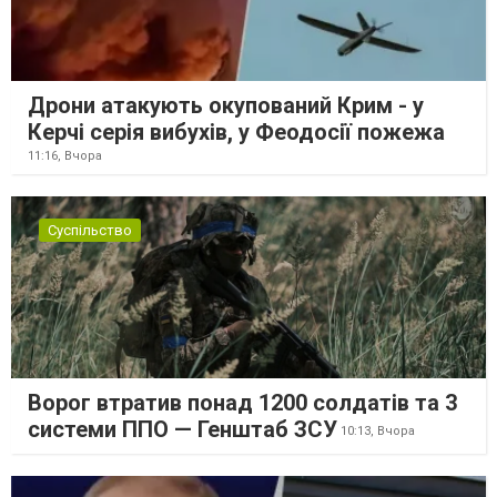
Дрони атакують окупований Крим - у
Керчі серія вибухів, у Феодосії пожежа
11:16,
Вчора
Суспільство
Ворог втратив понад 1200 солдатів та 3
системи ППО — Генштаб ЗСУ
10:13,
Вчора