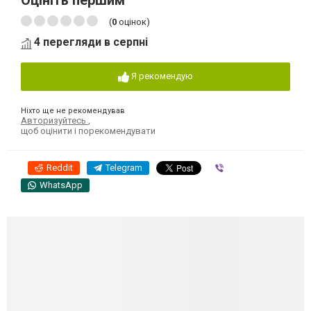
Оцініть першим
(
0
оцінок)
4 перегляди в серпні
Я рекомендую
Ніхто ще не рекомендував
Авторизуйтесь
,
щоб оцінити і порекомендувати
Reddit
Telegram
Viber
WhatsApp