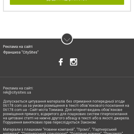
Реклама на сайті
Франшиза "CitySites"
Реклама на сайті:
rek@citysites.ua
Допускається цитування матеріалів без отримання попередньої згоди
06178.com.ua за умови розміщення в тексті обов'язкового посилання на
06178.com.ua - Сайт міста Токмака. Для інтернет-видань обов'язкове
розміщення прямого, відкритого для пошукових систем гіперпосилання
на цитовані статті не нижче другого абзацу в тексті або в якості джерела.
Порушення виняткових прав переслідується Законом.
Матеріали з плашками "Новини компаній", "Промо", "Партнерський
матеріал", "Партнерський спецпроєкт", "Політичні новини", "Пресреліз",