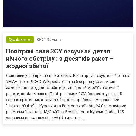
Суспільство
09:34,
5 серпня
Повітряні сили ЗСУ озвучили деталі
нічного обстрілу : з десятків ракет –
жодної збитої
Основний удар припав на Київщину. Війна продовжується / колаж
УНІАН, фото ДСНС, Wikipedia У ніч на 5 серпня українським
захисникам не вдалося збити жодної російської балістичної
ракети, повідомляють Повітряні сили ЗСУ. Зокрема, у ніч на 5
серпня противник атакував 4 протикорабельними ракетами
"Циркон/Онікс" із Курської та Ростовської обл., 24 балістичними
ракетами "Іскандер-М/С-400" із Брянської та Курської обл., 115
ударними БпЛА типу Shahed (більшість із...