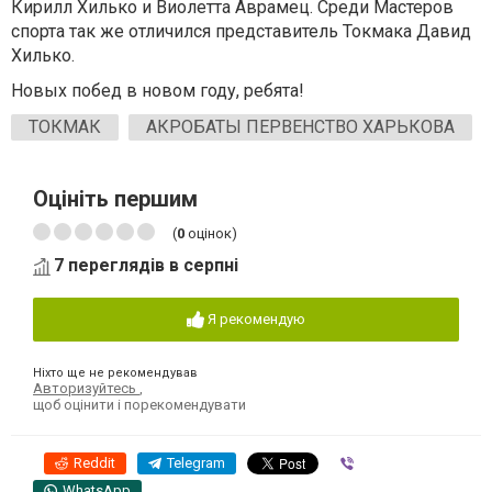
Кирилл Хилько и Виолетта Аврамец. Среди Мастеров
спорта так же отличился представитель Токмака Давид
Хилько.
Новых побед в новом году, ребята!
ТОКМАК
АКРОБАТЫ ПЕРВЕНСТВО ХАРЬКОВА
Оцініть першим
(
0
оцінок)
7 переглядів в серпні
Я рекомендую
Ніхто ще не рекомендував
Авторизуйтесь
,
щоб оцінити і порекомендувати
Reddit
Telegram
Viber
WhatsApp