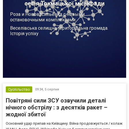
сесія Токмацької міськради
Роза и Нововасильевка с новыми
остановочными комплексами
Веселівська селищна територіальна громада.
Історія успіху
Суспільство
09:34,
5 серпня
Повітряні сили ЗСУ озвучили деталі
нічного обстрілу : з десятків ракет –
жодної збитої
Основний удар припав на Київщину. Війна продовжується / колаж