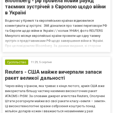
Bloomberg - рф провела новий раунд
таємних зустрічей з Європою щодо війни
в Україні
Водночас у Кремлі та європейських країнах відмовилися
коментувати ці зустрічі. ЗМІ дізналися про таємні переговори РФ
та Європи щодо війни в Україні / / колаж УНІАН, фото REUTERS
Минулого місяця європейські країни провели ще одну таємну
зустріч з представниками РФ щодо завершення війни в Україні.
Про це повідомляє Bloomberg. За даними видання, зі сторони
Європи до цих переговорів долучилися колишні
високопосадовці Великої Британії, Франції, Німеччини та Р...
Суспільство
11:29,
5 серпня
Reuters - США майже вичерпали запаси
ракет великої дальності
Через війну з Іраном, яка триває з кінця лютого, армія США вже
використала більшу частину наземних високоточних ракет
ATACMS і PrSM. За словами джерел агентства Reuters, Сполучені
Штати розгорнули майже всі свої ракети класу «земля – земля».
Ці високотехнологічні зразки озброєння коштують понад
мільйон доларів кожен і вважаються незамінними у разі