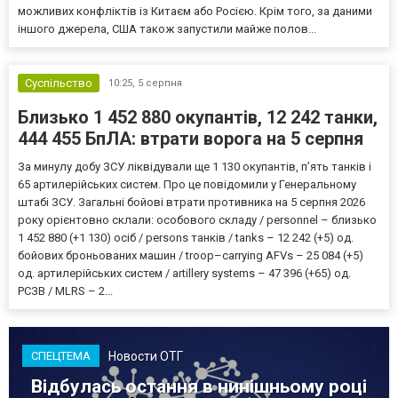
можливих конфліктів із Китаєм або Росією. Крім того, за даними
іншого джерела, США також запустили майже полов...
Суспільство
10:25,
5 серпня
Близько 1 452 880 окупантів, 12 242 танки,
444 455 БпЛА: втрати ворога на 5 серпня
За минулу добу ЗСУ ліквідували ще 1 130 окупантів, пʼять танків і
65 артилерійських систем. Про це повідомили у Генеральному
штабі ЗСУ. Загальні бойові втрати противника на 5 серпня 2026
року орієнтовно склали: особового складу / personnel – близько
1 452 880 (+1 130) осіб / persons танків / tanks – 12 242 (+5) од.
бойових броньованих машин / troop–carrying AFVs – 25 084 (+5)
од. артилерійських систем / artillery systems – 47 396 (+65) од.
РСЗВ / MLRS – 2...
Новости ОТГ
СПЕЦТЕМА
Відбулась остання в нинішньому році