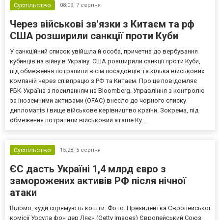
Суспільство
08:09,
7 серпня
Через військові зв'язки з Китаєм та рф
США розширили санкції проти Куби
У санкційний список увійшла й особа, причетна до вербування
кубинців на війну в Україну. США розширили санкції проти Куби,
під обмеження потрапили вісім посадовців та кілька військових
компаній через співпрацю з РФ та Китаєм. Про це повідомляє
РБК-Україна з посиланням на Bloomberg. Управління з контролю
за іноземними активами (OFAC) внесло до чорного списку
дипломатів і вище військове керівництво країни. Зокрема, під
обмеження потрапили військовий аташе Ку...
Суспільство
15:28,
5 серпня
ЄС дасть Україні 1,4 млрд євро з
заморожених активів РФ після нічної
атаки
Відомо, куди спрямують кошти. Фото: Президентка Європейської
комісії Урсула фон дер Ляєн (Getty Images) Європейський Союз