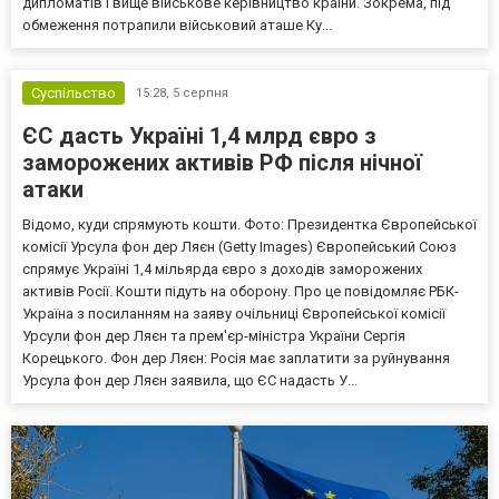
дипломатів і вище військове керівництво країни. Зокрема, під
обмеження потрапили військовий аташе Ку...
Суспільство
15:28,
5 серпня
ЄС дасть Україні 1,4 млрд євро з
заморожених активів РФ після нічної
атаки
Відомо, куди спрямують кошти. Фото: Президентка Європейської
комісії Урсула фон дер Ляєн (Getty Images) Європейський Союз
спрямує Україні 1,4 мільярда євро з доходів заморожених
активів Росії. Кошти підуть на оборону. Про це повідомляє РБК-
Україна з посиланням на заяву очільниці Європейської комісії
Урсули фон дер Ляєн та прем'єр-міністра України Сергія
Корецького. Фон дер Ляєн: Росія має заплатити за руйнування
Урсула фон дер Ляєн заявила, що ЄС надасть У...