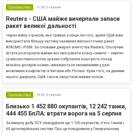
Суспільство
11:29,
5 серпня
Reuters - США майже вичерпали запаси
ракет великої дальності
Через війну з Іраном, яка триває з кінця лютого, армія США вже
використала більшу частину наземних високоточних ракет
ATACMS і PrSM. За словами джерел агентства Reuters, Сполучені
Штати розгорнули майже всі свої ракети класу «земля – земля».
Ці високотехнологічні зразки озброєння коштують понад
мільйон доларів кожен і вважаються незамінними у разі
можливих конфліктів із Китаєм або Росією. Крім того, за даними
іншого джерела, США також запустили майже полов...
Суспільство
10:25,
5 серпня
Близько 1 452 880 окупантів, 12 242 танки,
444 455 БпЛА: втрати ворога на 5 серпня
За минулу добу ЗСУ ліквідували ще 1 130 окупантів, пʼять танків і
65 артилерійських систем. Про це повідомили у Генеральному