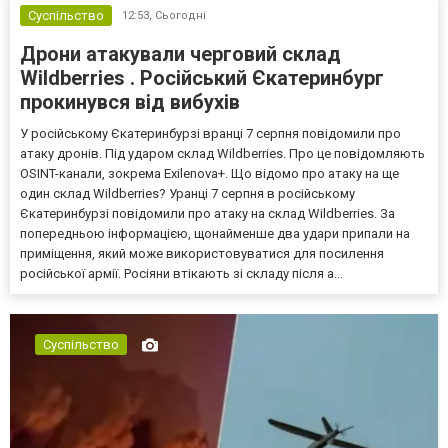
Суспільство
12:53,
Сьогодні
Дрони атакували черговий склад
Wildberries . Російський Єкатеринбург
прокинувся від вибухів
У російському Єкатеринбурзі вранці 7 серпня повідомили про
атаку дронів. Під ударом склад Wildberries. Про це повідомляють
OSINT-канали, зокрема Exilenova+. Що відомо про атаку на ще
один склад Wildberries? Уранці 7 серпня в російському
Єкатеринбурзі повідомили про атаку на склад Wildberries. За
попередньою інформацією, щонайменше два удари припали на
приміщення, який може використовуватися для посилення
російської армії. Росіяни втікають зі складу після а...
Суспільство