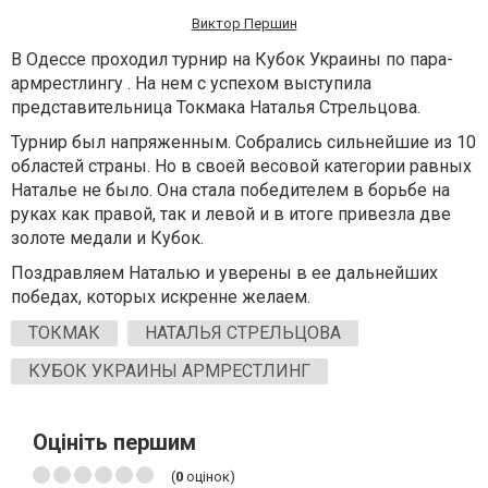
Виктор Першин
В Одессе проходил турнир на Кубок Украины по пара-
армрестлингу . На нем с успехом выступила
представительница Токмака Наталья Стрельцова.
Турнир был напряженным. Собрались сильнейшие из 10
областей страны. Но в своей весовой категории равных
Наталье не было. Она стала победителем в борьбе на
руках как правой, так и левой и в итоге привезла две
золоте медали и Кубок.
Поздравляем Наталью и уверены в ее дальнейших
победах, которых искренне желаем.
ТОКМАК
НАТАЛЬЯ СТРЕЛЬЦОВА
КУБОК УКРАИНЫ АРМРЕСТЛИНГ
Оцініть першим
(
0
оцінок)