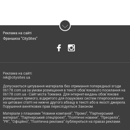
Реклама на сайті
Франшиза "CitySites"
Реклама на сайті:
rek@citysites.ua
Допускається цитування матеріалів без отримання попередньої згоди
06178.com.ua за умови розміщення в тексті обов'язкового посилання на
06178.com.ua - Сайт міста Токмака. Для інтернет-видань обов'язкове
розміщення прямого, відкритого для пошукових систем гіперпосилання
на цитовані статті не нижче другого абзацу в тексті або в якості джерела.
Порушення виняткових прав переслідується Законом.
Матеріали з плашками "Новини компаній", "Промо", "Партнерський
матеріал", "Партнерський спецпроєкт", "Політичні новини", "Пресреліз",
"PR", "Офіційно", "Політична реклама" публікуються на правах реклами.