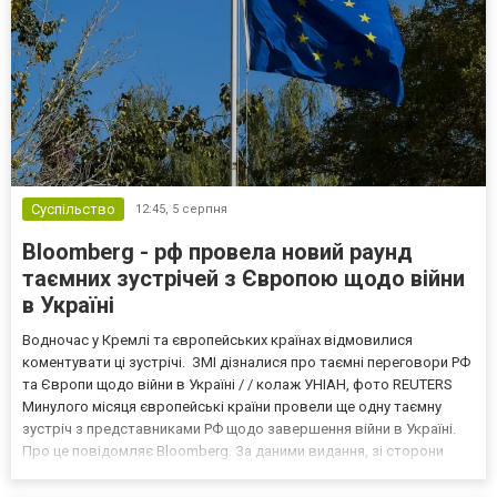
Суспільство
12:45,
5 серпня
Bloomberg - рф провела новий раунд
таємних зустрічей з Європою щодо війни
в Україні
Водночас у Кремлі та європейських країнах відмовилися
коментувати ці зустрічі. ЗМІ дізналися про таємні переговори РФ
та Європи щодо війни в Україні / / колаж УНІАН, фото REUTERS
Минулого місяця європейські країни провели ще одну таємну
зустріч з представниками РФ щодо завершення війни в Україні.
Про це повідомляє Bloomberg. За даними видання, зі сторони
Європи до цих переговорів долучилися колишні
високопосадовці Великої Британії, Франції, Німеччини та Р...