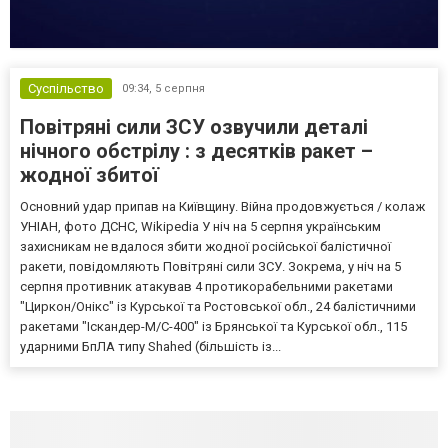
Суспільство
09:34,
5 серпня
Повітряні сили ЗСУ озвучили деталі
нічного обстрілу : з десятків ракет –
жодної збитої
Основний удар припав на Київщину. Війна продовжується / колаж
УНІАН, фото ДСНС, Wikipedia У ніч на 5 серпня українським
захисникам не вдалося збити жодної російської балістичної
ракети, повідомляють Повітряні сили ЗСУ. Зокрема, у ніч на 5
серпня противник атакував 4 протикорабельними ракетами
"Циркон/Онікс" із Курської та Ростовської обл., 24 балістичними
ракетами "Іскандер-М/С-400" із Брянської та Курської обл., 115
ударними БпЛА типу Shahed (більшість із...