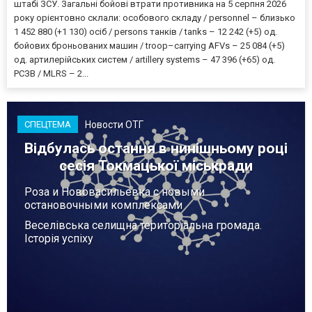
штабі ЗСУ. Загальні бойові втрати противника на 5 серпня 2026
року орієнтовно склали: особового складу / personnel – близько
1 452 880 (+1 130) осіб / persons танків / tanks – 12 242 (+5) од.
бойових броньованих машин / troop–carrying AFVs – 25 084 (+5)
од. артилерійських систем / artillery systems – 47 396 (+65) од.
РСЗВ / MLRS – 2...
Новости ОТГ
СПЕЦТЕМА
Відбулась остання в нинішньому році
сесія Токмацької міськради
Роза и Нововасильевка с новыми
остановочными комплексами
Веселівська селищна територіальна громада.
Історія успіху