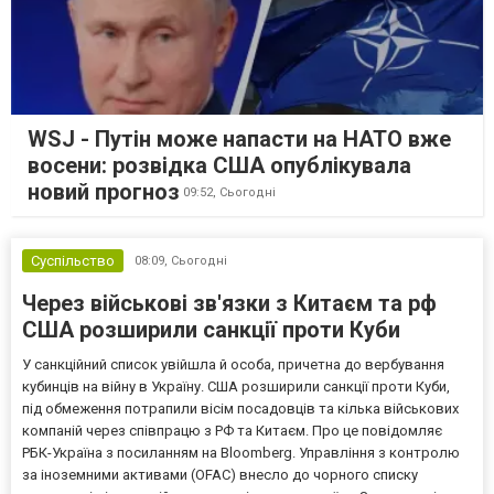
WSJ - Путін може напасти на НАТО вже
восени: розвідка США опублікувала
новий прогноз
09:52,
Сьогодні
Суспільство
08:09,
Сьогодні
Через військові зв'язки з Китаєм та рф
США розширили санкції проти Куби
У санкційний список увійшла й особа, причетна до вербування
кубинців на війну в Україну. США розширили санкції проти Куби,
під обмеження потрапили вісім посадовців та кілька військових
компаній через співпрацю з РФ та Китаєм. Про це повідомляє
РБК-Україна з посиланням на Bloomberg. Управління з контролю
за іноземними активами (OFAC) внесло до чорного списку