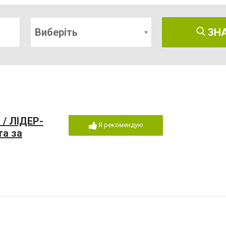
Виберіть
ЗН
 / ЛІДЕР-
Я рекомендую
та за