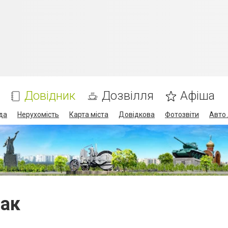
Довідник
Дозвілля
Афіша
да
Нерухомість
Карта міста
Довідкова
Фотозвіти
Авто 
мак