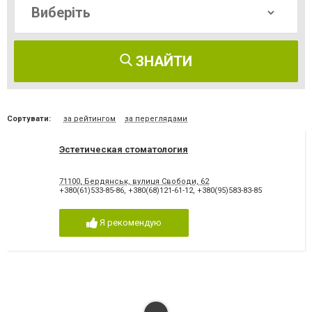
ЗНАЙТИ
Сортувати:
за рейтингом
за переглядами
Эстетическая стоматология
71100, Бердянськ, вулиця Свободи, 62
+380(61)533-85-86
,
+380(68)121-61-12
,
+380(95)583-83-85
Я рекомендую