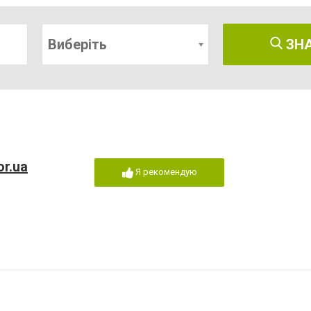
Виберіть
ЗН
r.ua
Я рекомендую