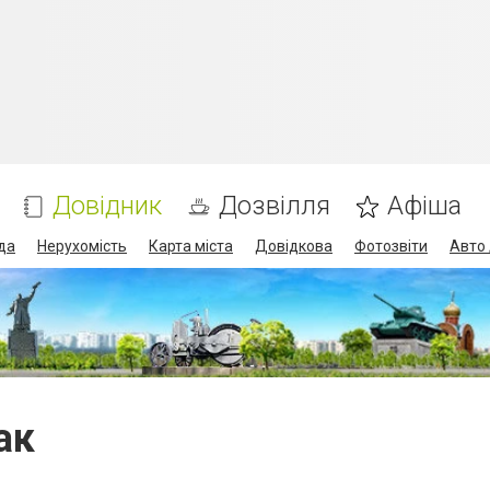
Довідник
Дозвілля
Афіша
да
Нерухомість
Карта міста
Довідкова
Фотозвіти
Авто 
ак