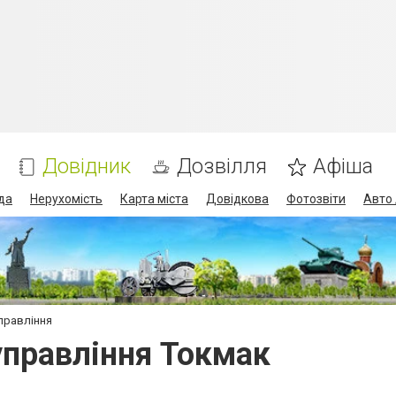
Довідник
Дозвілля
Афіша
да
Нерухомість
Карта міста
Довідкова
Фотозвіти
Авто 
управління
управління Токмак