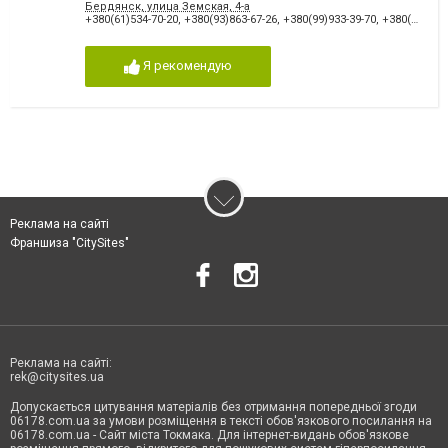
Бердянск, улица Земская, 4-а
+380(61)534-70-20
,
+380(93)863-67-26
,
+380(99)933-39-70
,
+380(68)068-88-50
Я рекомендую
Реклама на сайті
Франшиза "CitySites"
Реклама на сайті:
rek@citysites.ua
Допускається цитування матеріалів без отримання попередньої згоди
06178.com.ua за умови розміщення в тексті обов'язкового посилання на
06178.com.ua - Сайт міста Токмака. Для інтернет-видань обов'язкове