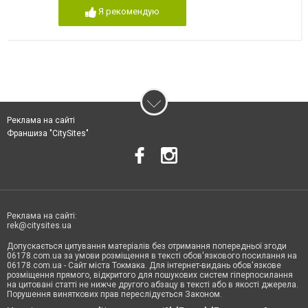
Я рекомендую
Реклама на сайті
Франшиза "CitySites"
Реклама на сайті:
rek@citysites.ua
Допускається цитування матеріалів без отримання попередньої згоди
06178.com.ua за умови розміщення в тексті обов'язкового посилання на
06178.com.ua - Сайт міста Токмака. Для інтернет-видань обов'язкове
розміщення прямого, відкритого для пошукових систем гіперпосилання
на цитовані статті не нижче другого абзацу в тексті або в якості джерела.
Порушення виняткових прав переслідується Законом.