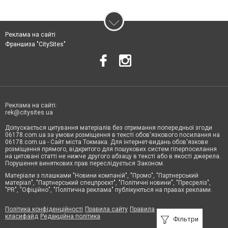
Реклама на сайті
Франшиза "CitySites"
Реклама на сайті:
rek@citysites.ua
Допускається цитування матеріалів без отримання попередньої згоди
06178.com.ua за умови розміщення в тексті обов'язкового посилання на
06178.com.ua - Сайт міста Токмака. Для інтернет-видань обов'язкове
розміщення прямого, відкритого для пошукових систем гіперпосилання
на цитовані статті не нижче другого абзацу в тексті або в якості джерела.
Порушення виняткових прав переслідується Законом.
Матеріали з плашками "Новини компаній", "Промо", "Партнерський
матеріал", "Партнерський спецпроєкт", "Політичні новини", "Пресреліз",
"PR", "Офіційно", "Політична реклама" публікуються на правах реклами.
Політика конфіденційності
Правила сайту
Правила
класифайд
Редакційна політика
Фільтри