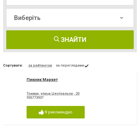
ЗНАЙТИ
Сортувати:
за рейтингом
за переглядами
Пикник Маркет
Токмак, улица Центральна , 20
935773937
Я рекомендую