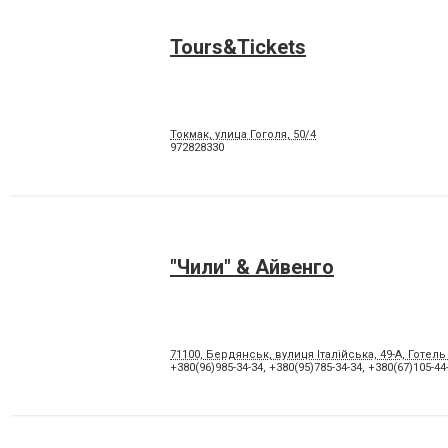
Tours&Tickets
Токмак, улица Гоголя, 50/4
972828330
"Чили" & Айвенго
71100, Бердянськ, вулиця Італійська, 49-А, Готель
+380(96)985-34-34
,
+380(95)785-34-34
,
+380(67)105-44