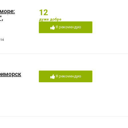
море:
12
",
дуже добре
Я рекомендую
-14
риморск
Я рекомендую