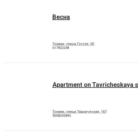
Весна
Токмак, улица Гоголя, 50
617822238
Apartment on Tavricheskaya s
Токмак, улица Таврическая, 167
9058245845