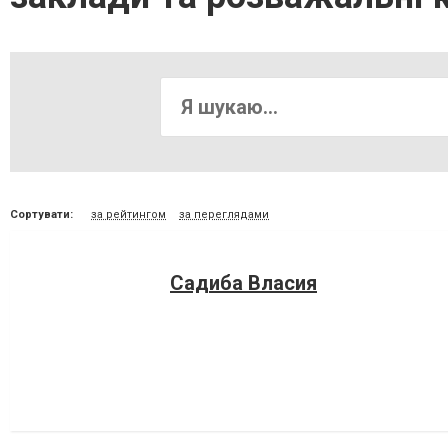
Сортувати:
за рейтингом
за переглядами
Садиба Власия