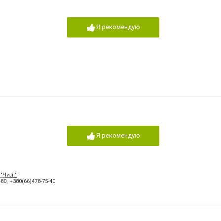
Я рекомендую
Я рекомендую
 "Чилі"
-80
,
+380(66)478-75-40