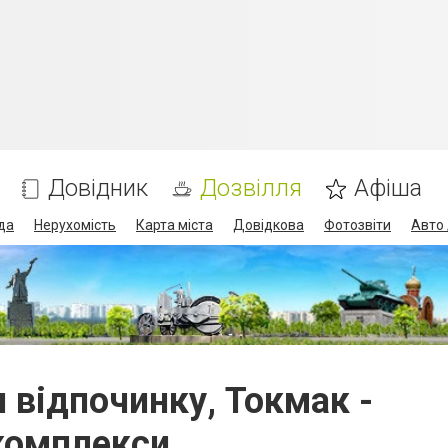
Довідник
Дозвілля
Афіша
да
Нерухомість
Карта міста
Довідкова
Фотозвіти
Авто 
и відпочинку, Токмак -
комплекси