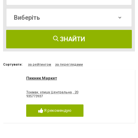
ЗНАЙТИ
Сортувати:
за рейтингом
за переглядами
Пикник Маркет
Токмак, улица Центральна , 20
935773937
Я рекомендую