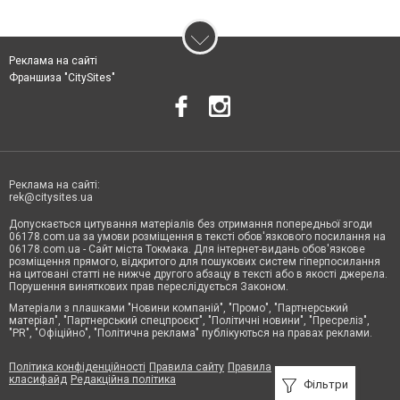
Реклама на сайті
Франшиза "CitySites"
Реклама на сайті:
rek@citysites.ua
Допускається цитування матеріалів без отримання попередньої згоди
06178.com.ua за умови розміщення в тексті обов'язкового посилання на
06178.com.ua - Сайт міста Токмака. Для інтернет-видань обов'язкове
розміщення прямого, відкритого для пошукових систем гіперпосилання
на цитовані статті не нижче другого абзацу в тексті або в якості джерела.
Порушення виняткових прав переслідується Законом.
Матеріали з плашками "Новини компаній", "Промо", "Партнерський
матеріал", "Партнерський спецпроєкт", "Політичні новини", "Пресреліз",
"PR", "Офіційно", "Політична реклама" публікуються на правах реклами.
Політика конфіденційності
Правила сайту
Правила
класифайд
Редакційна політика
Фільтри